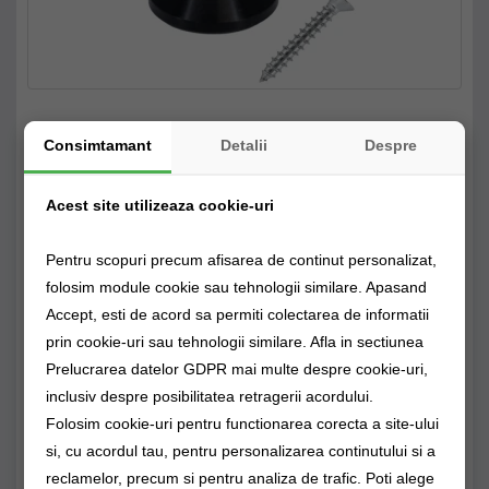
Suport Ponton Trakker Stage Stand,
Consimtamant
Detalii
Despre
12mm, Black
82,45Lei
Producător:
Trakker
Acest site utilizeaza cookie-uri
Cod produs: 222920
Disponibilitate: Livrare 7-14 zile
Pentru scopuri precum afisarea de continut personalizat,
folosim module cookie sau tehnologii similare. Apasand
Stoc Magazin fizic
Stoc Depozit Claumar
Stoc Furnizor
Accept, esti de acord sa permiti colectarea de informatii
prin cookie-uri sau tehnologii similare. Afla in sectiunea
Prelucrarea datelor GDPR mai multe despre cookie-uri,
inclusiv despre posibilitatea retragerii acordului.
CUMPĂRĂ
Folosim cookie-uri pentru functionarea corecta a site-ului
si, cu acordul tau, pentru personalizarea continutului si a
Alertă preț!
0725894115
reclamelor, precum si pentru analiza de trafic. Poti alege