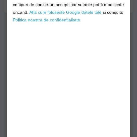
0 opinii
/
Spune-ţi opinia
ce tipuri de cookie-uri accepti, iar setarile pot fi modificate
oricand.
Afla cum foloseste Google datele tale
si consults
Politica noastra de confidentialitate
Produse Similare
Suport Ponton Trakker
Stage Stand 20/20,
16mm, Black