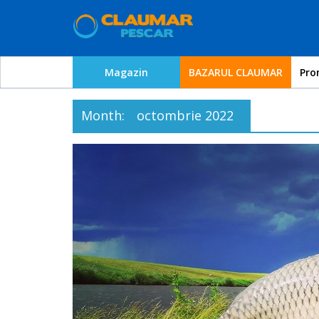
Skip
Claumar
to
content
Pescar
Magazin
BAZARUL CLAUMAR
Pro
–
Month:
octombrie 2022
Blog
pescuit
Dedicat
Pescarilor