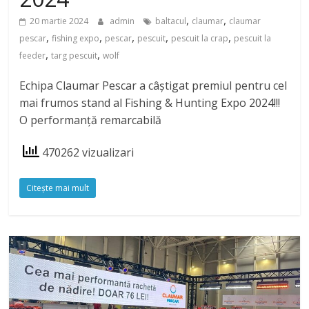
,
,
20 martie 2024
admin
baltacul
claumar
claumar
,
,
,
,
,
pescar
fishing expo
pescar
pescuit
pescuit la crap
pescuit la
,
,
feeder
targ pescuit
wolf
Echipa Claumar Pescar a câștigat premiul pentru cel
mai frumos stand al Fishing & Hunting Expo 2024!!!
O performanță remarcabilă
470262 vizualizari
Citeşte mai mult