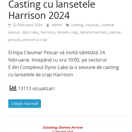
Casting cu lansetele
Harrison 2024
,
,
22 februarie 2024
admin
casting
claumar
claumar
,
,
,
,
,
,
pescar
dyno lake
harrison
lansete crap
lansete harrison
pescar
,
pescuit
pescuit la crap
Echipa Claumar Pescar vă invită sâmbătă 24
februarie, începând cu ora 10:00, pe sectorul
E din Complexul Dyno Lake la o sesiune de casting
cu lansetele de crap Harrison
13113 vizualizari
Citeşte mai mult