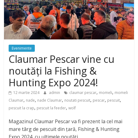
Evenimente
Claumar Pescar vine cu
noutăți la Fishing &
Hunting Expo 2024!
,
,
12 martie 2024
admin
claumar pescar
momeli
momeli
,
,
,
,
,
,
Claumar
nade
nade Claumar
noutati pescuit
pescar
pescuit
,
,
pescuit la crap
pescuit la feeder
wolf
Magazinul Claumar Pescar va fi prezent la cel mai
mare târg de pescuit din țară, Fishing & Hunting
Expo 2024, cu ultimele noutăți