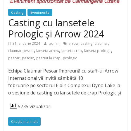
Casting
Evenimente
Casting cu lansetele
Prologic și Arrow 2024
,
,
,
31 ianuarie 2024
admin
arrow
casting
claumar
,
,
,
,
claumar pescar
lanseta arrow
lanseta crap
lanseta prologic
,
,
,
pescar
pescuit
pescuit la crap
prologic
Echipa Claumar Pescar împreună cu staff-ul Arrow
International vă invită sâmbătă 10
februarie pe sectorul E din Complexul Dyno Lake la
o sesiune de casting cu lansetele de crap Prologic și
5735 vizualizari
Citeşte mai mult