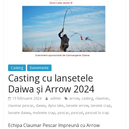
Casting
Evenimente
Casting cu lansetele
Daiwa și Arrow 2024
,
,
,
15 februarie 2024
admin
arrow
casting
claumar
,
,
,
,
,
claumar pescar
daiwa
dyno lake
lansete arrow
lansete crap
,
,
,
,
lansete daiwa
mulinete crap
pescar
pescuit
pescuit la crap
Echipa Claumar Pescar împreună cu Arrow