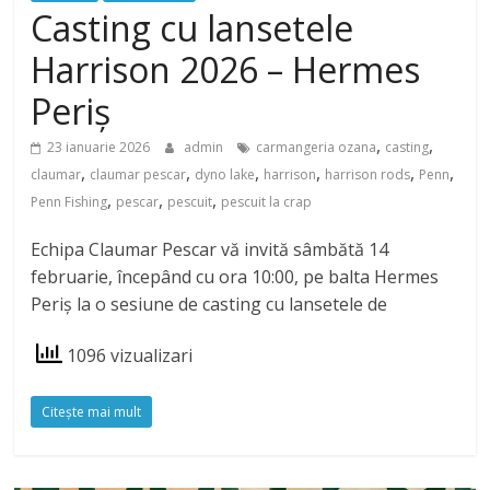
Casting cu lansetele
Harrison 2026 – Hermes
Periș
,
,
23 ianuarie 2026
admin
carmangeria ozana
casting
,
,
,
,
,
,
claumar
claumar pescar
dyno lake
harrison
harrison rods
Penn
,
,
,
Penn Fishing
pescar
pescuit
pescuit la crap
Echipa Claumar Pescar vă invită sâmbătă 14
februarie, începând cu ora 10:00, pe balta Hermes
Periș la o sesiune de casting cu lansetele de
1096 vizualizari
Citeşte mai mult