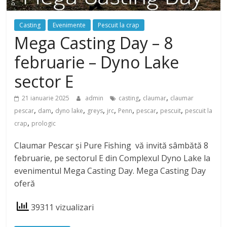
Casting
Evenimente
Pescuit la crap
Mega Casting Day – 8
februarie – Dyno Lake
sector E
,
,
21 ianuarie 2025
admin
casting
claumar
claumar
,
,
,
,
,
,
,
,
pescar
dam
dyno lake
greys
jrc
Penn
pescar
pescuit
pescuit la
,
crap
prologic
Claumar Pescar și Pure Fishing vă invită sâmbătă 8
februarie, pe sectorul E din Complexul Dyno Lake la
evenimentul Mega Casting Day. Mega Casting Day
oferă
39311 vizualizari