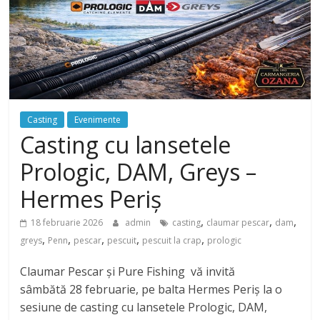
Casting
Evenimente
Casting cu lansetele
Prologic, DAM, Greys –
Hermes Periș
,
,
,
18 februarie 2026
admin
casting
claumar pescar
dam
,
,
,
,
,
greys
Penn
pescar
pescuit
pescuit la crap
prologic
Claumar Pescar și Pure Fishing vă invită
sâmbătă 28 februarie, pe balta Hermes Periș la o
sesiune de casting cu lansetele Prologic, DAM,