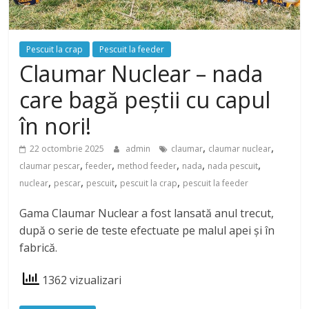
Pescuit la crap
Pescuit la feeder
Claumar Nuclear – nada
care bagă peștii cu capul
în nori!
,
,
22 octombrie 2025
admin
claumar
claumar nuclear
,
,
,
,
,
claumar pescar
feeder
method feeder
nada
nada pescuit
,
,
,
,
nuclear
pescar
pescuit
pescuit la crap
pescuit la feeder
Gama Claumar Nuclear a fost lansată anul trecut,
după o serie de teste efectuate pe malul apei și în
fabrică.
1362 vizualizari