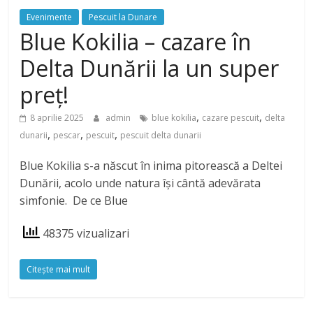
Evenimente
Pescuit la Dunare
Blue Kokilia – cazare în
Delta Dunării la un super
preț!
,
,
8 aprilie 2025
admin
blue kokilia
cazare pescuit
delta
,
,
,
dunarii
pescar
pescuit
pescuit delta dunarii
Blue Kokilia s-a născut în inima pitorească a Deltei
Dunării, acolo unde natura își cântă adevărata
simfonie. De ce Blue
48375 vizualizari
Citeşte mai mult