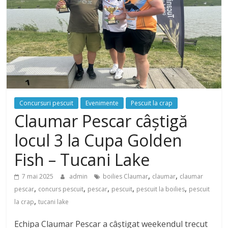
Concursuri pescuit
Evenimente
Pescuit la crap
Claumar Pescar câștigă
locul 3 la Cupa Golden
Fish – Tucani Lake
,
,
7 mai 2025
admin
boilies Claumar
claumar
claumar
,
,
,
,
,
pescar
concurs pescuit
pescar
pescuit
pescuit la boilies
pescuit
,
la crap
tucani lake
Echipa Claumar Pescar a câștigat weekendul trecut