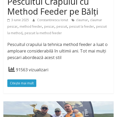
Pescuitul Crapului cu
Method Feeder pe Bălți
,
3 iunie 2025
Constantinescu Ionut
claumar
claumar
,
,
,
,
,
pescar
method feeder
pescar
pescuit
pescuit la feeder
pescuit
,
la method
pescuit la method feeder
Pescuitul crapului la tehnica method feeder a luat o
amploare considerabilă în ultimii ani. Tot mai mulți
pescari abordează acest stil
91563 vizualizari
Citeşte mai mult