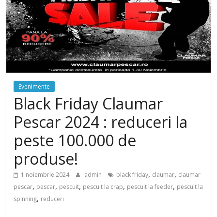
Evenimente
Black Friday Claumar
Pescar 2024 : reduceri la
peste 100.000 de
produse!
,
,
1 noiembrie 2024
admin
black friday
claumar
claumar
,
,
,
,
,
pescar
pescar
pescuit
pescuit la crap
pescuit la feeder
pescuit la
,
spinning
reduceri