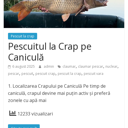
Pescuit la crap
Pescuitul la Crap pe
Caniculă
,
,
,
6 august 2025
admin
claumar
claumar pescar
nuclear
,
,
,
,
pescar
pescuit
pescuit crap
pescuit la crap
pescuit vara
1. Localizarea Crapului pe Caniculă Pe timp de
caniculă, crapul devine mai puțin activ și preferă
zonele cu apă mai
12233 vizualizari