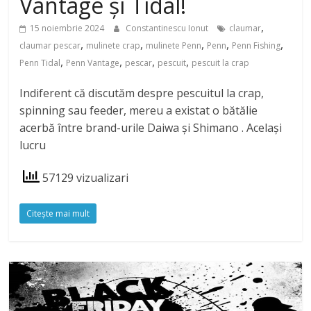
Vantage și Tidal!
,
15 noiembrie 2024
Constantinescu Ionut
claumar
,
,
,
,
,
claumar pescar
mulinete crap
mulinete Penn
Penn
Penn Fishing
,
,
,
,
Penn Tidal
Penn Vantage
pescar
pescuit
pescuit la crap
Indiferent că discutăm despre pescuitul la crap,
spinning sau feeder, mereu a existat o bătălie
acerbă între brand-urile Daiwa și Shimano . Același
lucru
57129 vizualizari
Citeşte mai mult