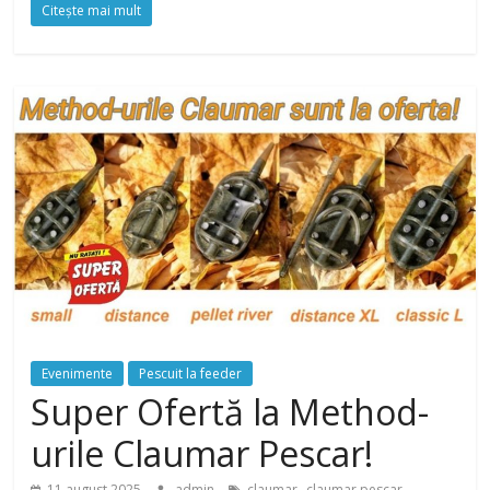
Citeşte mai mult
Evenimente
Pescuit la feeder
Super Ofertă la Method-
urile Claumar Pescar!
,
,
11 august 2025
admin
claumar
claumar pescar