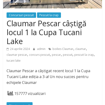
Concursuri pescuit
Pescuit la crap
Claumar Pescar câștigă
locul 1 la Cupa Tucani
Lake
,
,
24 aprilie 2024
admin
boilies Claumar
claumar
,
,
,
,
,
claumar pescar
concurs pescuit
pescar
pescuit
pescuit la crap
tucani lake
Claumar Pescar a câștigat recent locul 1 la Cupa
Tucani Lake ediția a 3-a! Un nou succes pentru
echipele Claumar
157777 vizualizari