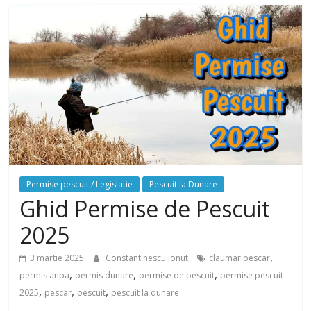
Permise pescuit / Legislatie
Pescuit la Dunare
Ghid Permise de Pescuit
2025
,
3 martie 2025
Constantinescu Ionut
claumar pescar
,
,
,
permis anpa
permis dunare
permise de pescuit
permise pescuit
,
,
,
2025
pescar
pescuit
pescuit la dunare