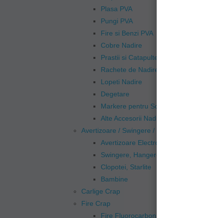
Plasa PVA
Pungi PVA
Fire si Benzi PVA
Cobre Nadire
Prastii si Catapulte
Rachete de Nadire
Lopeti Nadire
Degetare
Markere pentru Sondat
Alte Accesorii Nadire
Avertizoare / Swingere / Indicatori Trasatura
Avertizoare Electronice
Swingere, Hangere
Clopotei, Starlite
Bambine
Carlige Crap
Fire Crap
Fire Fluorocarbon Monturi Crap