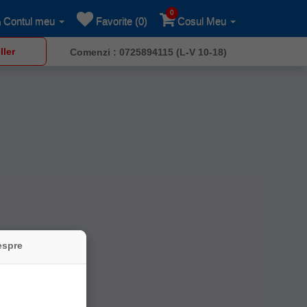
0
Contul meu
Favorite (0)
Cosul Meu
ller
Comenzi : 0725894115 (L-V 10-18)
espre