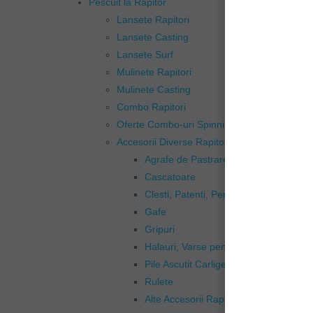
Pescuit la Rapitor
Lansete Rapitori
Lansete Casting
Lansete Surf
Mulinete Rapitori
Mulinete Casting
Combo Rapitori
Oferte Combo-uri Spinning
Accesorii Diverse Rapitor
Agrafe de Pastrare Rapitori
Cascatoare
Clesti, Patenti, Pense
Gafe
Gripuri
Halauri, Varse pentru Pestisori Vii
Pile Ascutit Carlige
Rulete
Alte Accesorii Rapitor