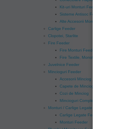
Kit-uri Monturi Feeder
Sisteme Antisoc Feeder
Alte Accesorii Monturi Feeder
Carlige Feeder
Clopotei, Starlite
Fire Feeder
Fire Monturi Feeder
Fire Textile, Monofilament Feeder
Juvelnice Feeder
Mincioguri Feeder
Accesorii Minciog
Capete de Minciog
Cozi de Minciog
Mincioguri Complete Feeder
Monturi / Carlige Legate Feeder
Carlige Legate Feeder
Monturi Feeder