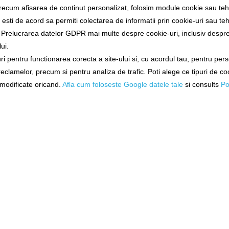
recum afisarea de continut personalizat, folosim module cookie sau tehn
Informații
sti de acord sa permiti colectarea de informatii prin cookie-uri sau teh
6 Rate fara Dobanda
a Prelucrarea datelor GDPR mai multe despre cookie-uri, inclusiv despre 
Angajari
ui.
ANPC
i pentru functionarea corecta a site-ului si, cu acordul tau, pentru per
BLACK FRIDAY 2016
 reclamelor, precum si pentru analiza de trafic. Poti alege ce tipuri de co
Branduri
i modificate oricand.
Afla cum foloseste Google datele tale
si consults
Po
Campanie cupoane Cad
Campanie reducere 5
Costuri Transport si Tr
Cum adaug un anunt i
Livrarea Comenzilor
Pescarul Faptelor Bun
Prelucrarea datelor G
Producatori ce nu fac 
Retur 90 Zile
Solutionarea online a lit
Transport Extern
Despre noi