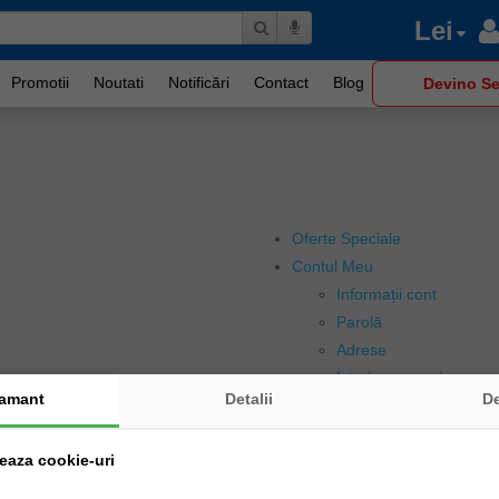
Lei
Promotii
Noutati
Notificări
Contact
Blog
Devino Se
Oferte Speciale
Contul Meu
Informații cont
Parolă
Adrese
Istoric comenzi
amant
Detalii
D
Descărcări
Coș de cumpărături
zeaza cookie-uri
Finalizare comandă
Căutare