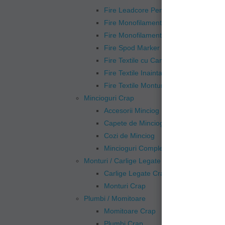
Fire Leadcore Pentru Monturi Crap
Fire Monofilament Crap
Fire Monofilament Inaintas
Fire Spod Marker
Fire Textile cu Camasa Monturi Crap
Fire Textile Inaintas
Fire Textile Monturi Crap
Mincioguri Crap
Accesorii Minciog
Capete de Minciog
Cozi de Minciog
Mincioguri Complete Crap
Monturi / Carlige Legate Crap
Carlige Legate Crap
Monturi Crap
Plumbi / Momitoare
Momitoare Crap
Plumbi Crap