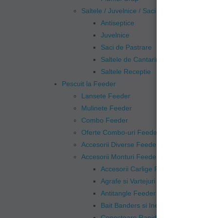
Saltele / Juvelnice / Saci de Pastrare
Antiseptice
Juvelnice
Saci de Pastrare
Saltele de Cantarire
Saltele Receptie
Pescuit la Feeder
Lansete Feeder
Mulinete Feeder
Combo Feeder
Oferte Combo-uri Feeder
Accesorii Diverse Feeder
Accesorii Monturi Feeder
Accesorii Carlige Feeder
Agrafe si Vartejuri Feeder
Antitangle Feeder
Bait Banders si Inele Silicon
Conectoare Rapide Feeder