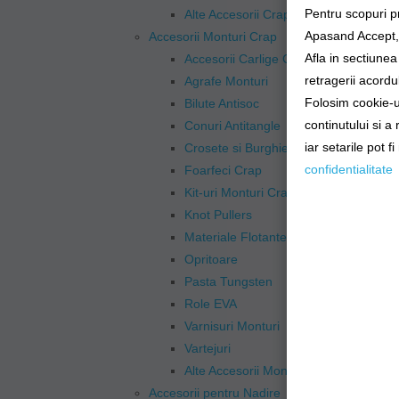
Pentru scopuri p
Alte Accesorii Crap
Apasand Accept, e
Accesorii Monturi Crap
Afla in sectiune
Accesorii Carlige Crap
retragerii acordul
Agrafe Monturi
Folosim cookie-ur
Bilute Antisoc
continutului si a
Conuri Antitangle
iar setarile pot f
Crosete si Burghie
confidentialitate
Foarfeci Crap
Kit-uri Monturi Crap
Knot Pullers
Materiale Flotante
Opritoare
Pasta Tungsten
Role EVA
Varnisuri Monturi
Vartejuri
Alte Accesorii Monturi Crap
Accesorii pentru Nadire