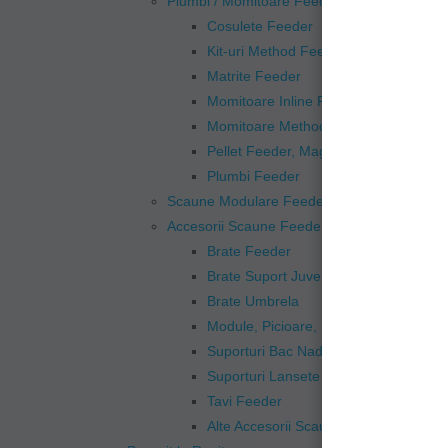
Plumbi / Momitoare Feeder
Cosulete Feeder
Kit-uri Method Feeder
Matrite Feeder
Momitoare Inline Feeder
Momitoare Method Feeder
Pellet Feeder, Maggot Feeder
Plumbi Feeder
Scaune Modulare Feeder
Accesorii Scaune Feeder
Brate Feeder
Brate Suport Juvelnic
Brate Umbrela
Module, Picioare, Extensii Scaune
Suporturi Bac Nada Feeder
Suporturi Lansete Feeder
Tavi Feeder
Alte Accesorii Scaune