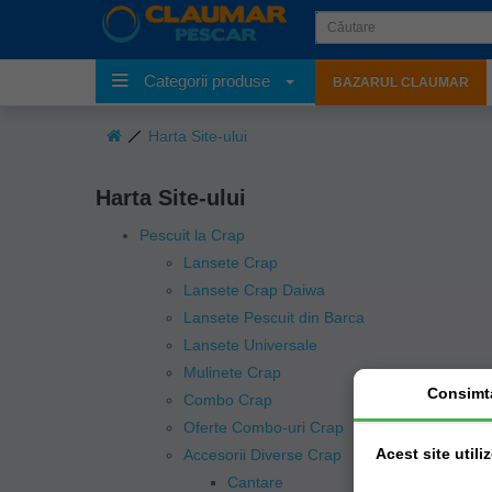
Categorii produse
BAZARUL CLAUMAR
Harta Site-ului
Harta Site-ului
Pescuit la Crap
Lansete Crap
Lansete Crap Daiwa
Lansete Pescuit din Barca
Lansete Universale
Mulinete Crap
Consimt
Combo Crap
Oferte Combo-uri Crap
Acest site utili
Accesorii Diverse Crap
Cantare