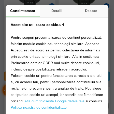
Consimtamant
Detalii
Despre
Avertizor Wolf Icon Q
Avertizor Wolf Icon Q2
Acest site utilizeaza cookie-uri
Pentru scopuri precum afisarea de continut personalizat,
wfic004
wfic005
folosim module cookie sau tehnologii similare. Apasand
Accept, esti de acord sa permiti colectarea de informatii
Livrare imediată!
Livrare imediată!
prin cookie-uri sau tehnologii similare. Afla in sectiunea
995,00Lei
(-40%)
825,00Lei
(-39%)
Prelucrarea datelor GDPR mai multe despre cookie-uri,
599,91Lei
499,90Lei
inclusiv despre posibilitatea retragerii acordului.
Folosim cookie-uri pentru functionarea corecta a site-ului
CUMPĂRĂ
CUMPĂRĂ
si, cu acordul tau, pentru personalizarea continutului si a
reclamelor, precum si pentru analiza de trafic. Poti alege
-
%
-
%
37
49
ce tipuri de cookie-uri accepti, iar setarile pot fi modificate
oricand.
Afla cum foloseste Google datele tale
si consults
Politica noastra de confidentialitate