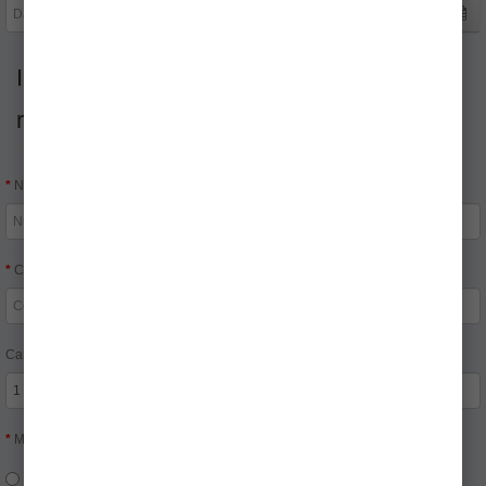
Informaţii despre produs și motivul de
returnare/garantie
Numele produsului:
Codul produsului:
Cantitatea:
Motivul returnării:
Defect Major