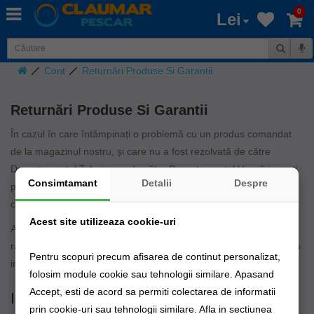
0
Lei
Cont
Returnări Produse Si Garantii
Returnări Produse Si Garantii
În cazul în care întâmpinați o problemă cu un produs comandat
de la magazinul nostru, și care nu a fost rezolvată de către
Departamentul Tehnic sau de către Departamentul Vanzări, aveți
Consimtamant
Detalii
Despre
posibilitatea de a returna produsul. Primul pas constă în
completarea acestui formular de returnare.
Acest site utilizeaza cookie-uri
Acest formular trebuie să fie completat în întregime. Vă vom
răspunde prin e-mail sau telefon în termen de 3 zile lucrătoare cu
Pentru scopuri precum afisarea de continut personalizat,
instrucțiunile de returnare.
folosim module cookie sau tehnologii similare. Apasand
Accept, esti de acord sa permiti colectarea de informatii
Informaţii despre comandă
prin cookie-uri sau tehnologii similare. Afla in sectiunea