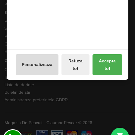
Site Map
Extras
Producători
Vouchere cadou
Promotii
Galerie Foto
Reseteaza Notificarile
Contul meu
Refuza
Accepta
Personalizeaza
tot
tot
Contul meu
Istoricul comenzilor
Lista de dorințe
Buletin de știri
Administreaza preferintele GDPR
Magazin De Pescuit - Claumar Pescar © 2026