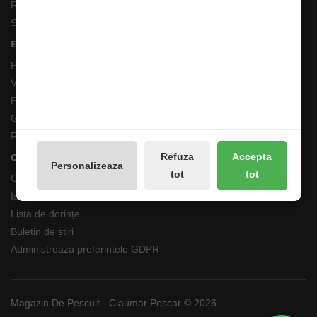
Returnări/Garantii Produse
Site Map
Extras
Producători
Vouchere cadou
Promotii
Galerie Foto
Reseteaza Notificarile
Contul meu
Refuza
Accepta
Personalizeaza
tot
tot
Contul meu
Istoricul comenzilor
Lista de dorințe
Buletin de știri
Administreaza preferintele GDPR
Magazin De Pescuit - Claumar Pescar © 2026