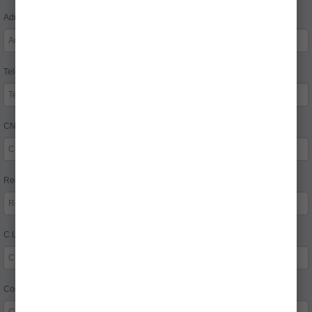
Adresa 2:
Telefon 2
CNP
Reg.Com.
C.U.I.
Cod poştal: