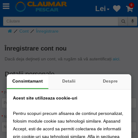
0
Lei
Cont
Înregistrare
Înregistrare cont nou
Dacă deja deţineți un cont, vă rugăm să vă autentificați
aici
.
Detalii personale
Consimtamant
Detalii
Despre
Prenume:
Acest site utilizeaza cookie-uri
Pentru scopuri precum afisarea de continut personalizat,
Nume:
folosim module cookie sau tehnologii similare. Apasand
Accept, esti de acord sa permiti colectarea de informatii
prin cookie-uri sau tehnologii similare. Afla in sectiunea