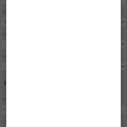
Ţară:
Judeţ:
Oraş:
Parola
Parolă:
Confirmă parola: