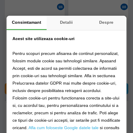
Consimtamant
Detalii
Despre
Lanseta Shakespeare Salt
Lanseta Shakespeare Salt
Boat 702 12-20lbs 2.13m
Boat 702 30-50lbs 2.13m
Acest site utilizeaza cookie-uri
1544313
1548348
Pentru scopuri precum afisarea de continut personalizat,
Livrare imediată!
Livrare imediată!
folosim module cookie sau tehnologii similare. Apasand
Accept, esti de acord sa permiti colectarea de informatii
202,90Lei
(-34%)
225,89Lei
(-34%)
prin cookie-uri sau tehnologii similare. Afla in sectiunea
133,90Lei
148,90Lei
Prelucrarea datelor GDPR mai multe despre cookie-uri,
CUMPĂRĂ
CUMPĂRĂ
inclusiv despre posibilitatea retragerii acordului.
Folosim cookie-uri pentru functionarea corecta a site-ului
-
%
15
si, cu acordul tau, pentru personalizarea continutului si a
reclamelor, precum si pentru analiza de trafic. Poti alege
ce tipuri de cookie-uri accepti, iar setarile pot fi modificate
oricand.
Afla cum foloseste Google datele tale
si consults