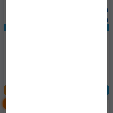
Exclusiv online!
Exclusiv online!
Lanseta Cu Aplicatie
Lanseta Telescopica
Universala Dam Hard
Mitchell Suprema Sw
Core Boat Mf 2.10m, 20-
Bolentino Tele M, 3.00m,
30lb, 2seg
110g, 4seg
svs75548
1545340
Livrare 14-21 zile
Livrare 14-21 zile
177,89Lei
275,90Lei
CUMPĂRĂ
CUMPĂRĂ
-
%
15