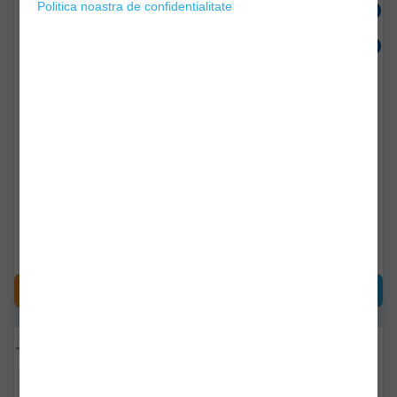
Politica noastra de confidentialitate
Lanseta Shakespeare Salt
Lanseta Mitchell Suprema
Boat 702 20-30lbs 2.13m
Sw 250g Bolentino 2.7m
1544314
1545333
Livrare imediată!
Livrare imediată!
206,90Lei
387,90Lei
(-15%)
329,89Lei
CUMPĂRĂ
CUMPĂRĂ