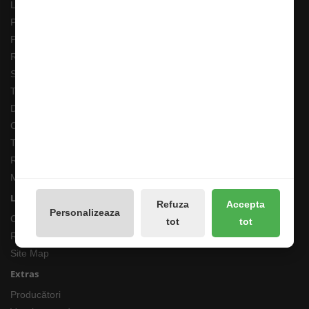
Livrarea Comenzilor
Pescarul Faptelor Bune
Prelucrarea datelor GDPR
Retur 90 Zile
Solutionarea online a litigiilor
Transport Extern
Despre noi
Cum comand ?
Termeni si Conditii
Returnari Produse si Garantii
Magazin de Pescuit
Linkuri Utile
Refuza
Accepta
Personalizeaza
Contacte
tot
tot
Returnări/Garantii Produse
Site Map
Extras
Producători