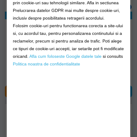
prin cookie-uri sau tehnologii similare. Afla in sectiunea
Prelucrarea datelor GDPR mai multe despre cookie-uri,
Exclusiv online!
Exclusiv online!
inclusiv despre posibilitatea retragerii acordului.
Bete Luminoase
Bete Luminoase
Folosim cookie-uri pentru functionarea corecta a site-ului
Coghlans, Rosii, 2buc/pac
Coghlans, Galbene,
si, cu acordul tau, pentru personalizarea continutului si a
2buc/pac
reclamelor, precum si pentru analiza de trafic. Poti alege
c9820
c9840
ce tipuri de cookie-uri accepti, iar setarile pot fi modificate
oricand.
Afla cum foloseste Google datele tale
si consults
Livrare 24-48 ore
Livrare 24-48 ore
Politica noastra de confidentialitate
31,40Lei
31,40Lei
CUMPĂRĂ
CUMPĂRĂ