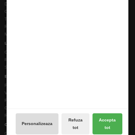
Despre noi
Cum comand ?
Termeni si Conditii
Returnari Produse si Garantii
Magazin de Pescuit
Linkuri Utile
Contacte
Returnări/Garantii Produse
Site Map
Extras
Producători
Vouchere cadou
Promotii
Galerie Foto
Reseteaza Notificarile
Refuza
Accepta
Personalizeaza
Contul meu
tot
tot
Contul meu