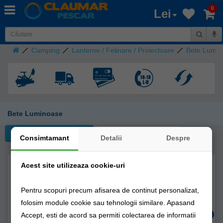
0
Lei
Camping
Lanterne / Felinare / Proiectoare
Bete Lumin
Bete Luminoase
Filtreaza
Consimtamant
Detalii
Despre
Acest site utilizeaza cookie-uri
Pentru scopuri precum afisarea de continut personalizat,
folosim module cookie sau tehnologii similare. Apasand
Accept, esti de acord sa permiti colectarea de informatii