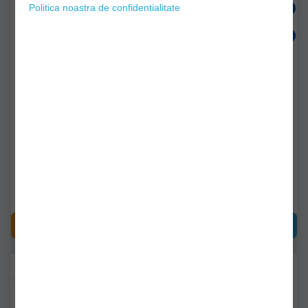
Politica noastra de confidentialitate
Cosulet Feeder Water
Cosulet Feeder Water
Magic Patrat Basket-2
Magic Patrat Basket-2
40gr
20gr
clm216700
clm216687
Livrare imediată!
Livrare imediată!
7,37Lei
6,36Lei
CUMPĂRĂ
CUMPĂRĂ