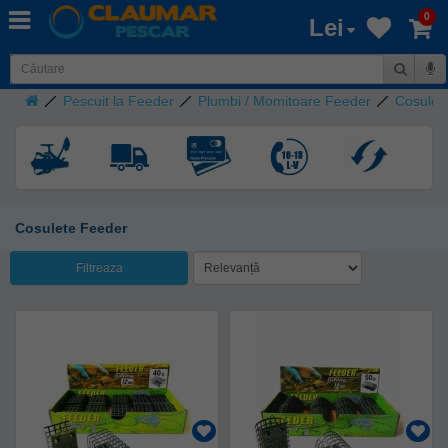
0
Lei
Pescuit la Feeder
Plumbi / Momitoare Feeder
Cosulet
Cosulete Feeder
Filtreaza