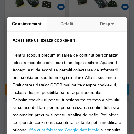
Consimtamant
Detalii
Despre
Cosulet Feeder Water
Cosulet Feeder Water
Magic Patrat Basket-2
Magic Semi-rotund
100gr
Basket-1 100 Gr
Acest site utilizeaza cookie-uri
clm216663
clm216649
Pentru scopuri precum afisarea de continut personalizat,
Livrare imediată!
Livrare imediată!
folosim module cookie sau tehnologii similare. Apasand
Accept, esti de acord sa permiti colectarea de informatii
10,64Lei
10,64Lei
prin cookie-uri sau tehnologii similare. Afla in sectiunea
Prelucrarea datelor GDPR mai multe despre cookie-uri,
CUMPĂRĂ
CUMPĂRĂ
inclusiv despre posibilitatea retragerii acordului.
Folosim cookie-uri pentru functionarea corecta a site-ului
si, cu acordul tau, pentru personalizarea continutului si a
reclamelor, precum si pentru analiza de trafic. Poti alege
ce tipuri de cookie-uri accepti, iar setarile pot fi modificate
oricand.
Afla cum foloseste Google datele tale
si consults