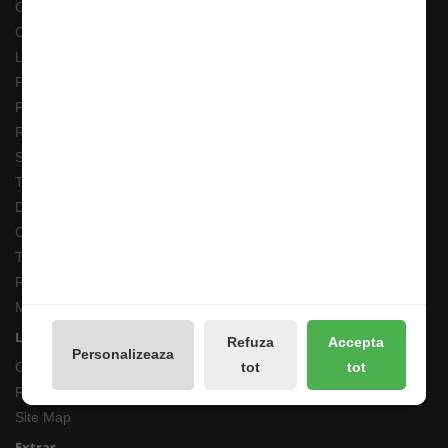
Costuri Transport si Transport Gratuit
Cum adaug un anunt in bazar?
Livrarea Comenzilor
Pescarul Faptelor Bune
Prelucrarea datelor GDPR
Retur 90 Zile
Solutionarea online a litigiilor
Transport Extern
Despre noi
Cum comand ?
Termeni si Conditii
Returnari Produse si Garantii
Magazin de Pescuit
Linkuri Utile
Refuza
Accepta
Personalizeaza
tot
tot
Contacte
Returnări/Garantii Produse
Site Map
Extras