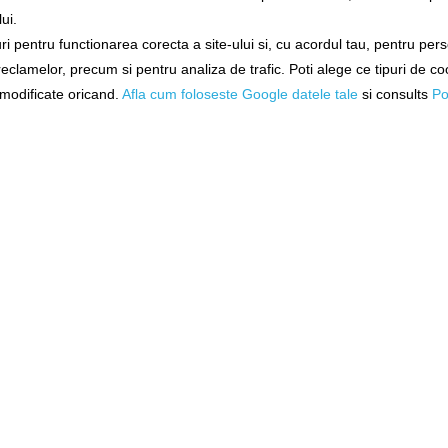
ui.
i pentru functionarea corecta a site-ului si, cu acordul tau, pentru per
ne!
Exclusiv online!
Exclusiv 
 reclamelor, precum si pentru analiza de trafic. Poti alege ce tipuri de co
a Maver
Lanseta Bolognesa Maver
Lanseta Bolo
ht Mx 8m
Superlithium Power Mx 8m
Superlithium 
i modificate oricand.
Afla cum foloseste Google datele tale
si consults
Po
5796800
5795
ore
Livrare 48-72 ore
Livrare 4
3.259,00Lei
3.279,
%)
i
N COŞ
ADĂUGAȚI ÎN COŞ
ADĂUGAȚ