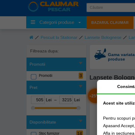
Categorii produse
BAZARUL CLAUMAR
Pescuit la Stationar
Lansete Bolognese
Lan
Filtreaza dupa:
Gama variata
produse
Promotii
3
Promotii
Lansete Bologn
Consimt
Pret
-
%
25
Lei
–
Lei
Acest site utili
Pentru scopuri p
Disponibilitate
Apasand Accept, e
Afla in sectiune
14
Stoc furnizor