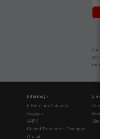
NOTIFICARE 
Lansetele Bolognese sun
sticla.Pescuitul la Bolo
transportata usor aceste
Informații
Linkuri Utile
6 Rate fara Dobanda
Contacte
Angajari
Returnări/Garantii Prod
ANPC
Site Map
Costuri Transport si Transport
Gratuit