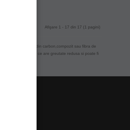
Afişare 1 - 17 din 17 (1 pagini)
d blank-uri subtiri din carbon,compozit sau fibra de
a pluta cu o lanseta ce are greutate redusa si poate fi