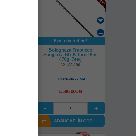
online!
Exclusiv online!
gneza Colmic
Bologneza Trabucco
8.00m, 25g
Scogliera Blx K-force 8m,
470g, 7seg
9zd
121-08-180
8-72 ore
Livrare 48-72 ore
90Lei
1.506,90Lei
I ÎN COŞ
ADĂUGAȚI ÎN COŞ