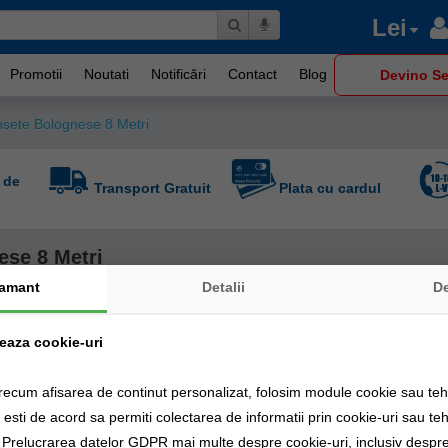
Lei
Promotii
Noutati
Notificări
Contact
Blog
Devino Se
sete Bolognese 8 Metri
 de
Transport Gratuit
Plata cu cardul
ese 8 Metri
amant
Detalii
D
zeaza cookie-uri
recum afisarea de continut personalizat, folosim module cookie sau tehn
sti de acord sa permiti colectarea de informatii prin cookie-uri sau teh
a Prelucrarea datelor GDPR mai multe despre cookie-uri, inclusiv despre 