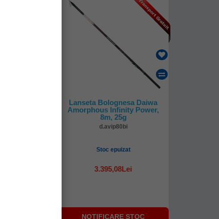
gnesa Maver
Lanseta Bolognesa Daiwa
Regular Mx,
Amorphous Infinity Power,
 8seg
8m, 25g
800
d.avip80bi
uizat
Stoc epuizat
3.395,08Lei
i
(-18%)
29Lei
RE STOC
NOTIFICARE STOC