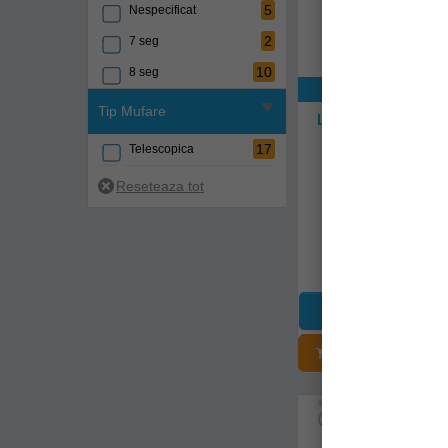
5
Nespecificat
2
7 seg
10
8 seg
Exclusiv onli
Tip Mufare
Lanseta Trabucco U
Allround, Up To 2
17
8seg
Telescopica
121-25-280
Livrare 48-72 
2.150,90Le
ADĂUGAȚI Î