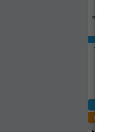
Exclusiv onli
Varga Maver It Sup
Evo Green Powe
8413b800
Livrare 48-72 
3.138,99Le
ADĂUGAȚI Î