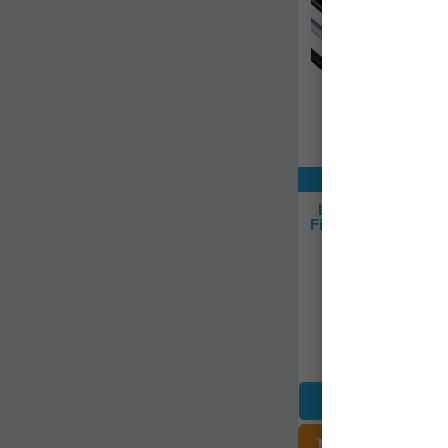
Exclusiv onli
Lanseta Bolognes
Fiume Wr T-6000, 8.
8seg
cafi101d
Livrare 48-72 
3.239,90Le
ADĂUGAȚI Î