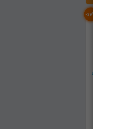
-
%
39
Lanseta Bolognez
Fiume 180 Xt 8.
cafi831d
Stoc epuizat
3.339,90Lei
(-39
2.034,62Le