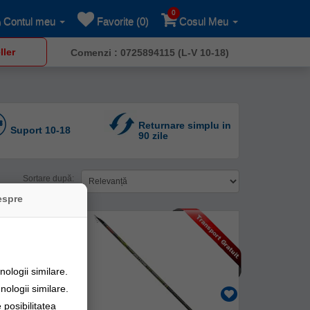
0
Contul meu
Favorite (0)
Cosul Meu
ller
Comenzi : 0725894115 (L-V 10-18)
Returnare simplu in
Suport 10-18
90 zile
Sortare după:
espre
ologii similare.
nologii similare.
posibilitatea