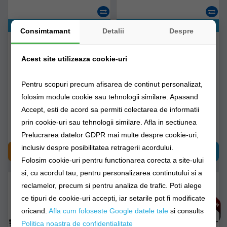
Exclusiv online!
Exclusiv online!
Consimtamant
Detalii
Despre
Topset Sensas Universal
Topset Sensas Super
N5 Pack, 2buc
Competition Finesse,
4seg, 5.40m
Acest site utilizeaza cookie-uri
20437
70775
Pentru scopuri precum afisarea de continut personalizat,
folosim module cookie sau tehnologii similare. Apasand
Livrare 7-14 zile
Livrare 7-14 zile
Accept, esti de acord sa permiti colectarea de informatii
prin cookie-uri sau tehnologii similare. Afla in sectiunea
556,00Lei
2.199,99Lei
Prelucrarea datelor GDPR mai multe despre cookie-uri,
inclusiv despre posibilitatea retragerii acordului.
CUMPĂRĂ
CUMPĂRĂ
Folosim cookie-uri pentru functionarea corecta a site-ului
si, cu acordul tau, pentru personalizarea continutului si a
reclamelor, precum si pentru analiza de trafic. Poti alege
ce tipuri de cookie-uri accepti, iar setarile pot fi modificate
oricand.
Afla cum foloseste Google datele tale
si consults
Politica noastra de confidentialitate