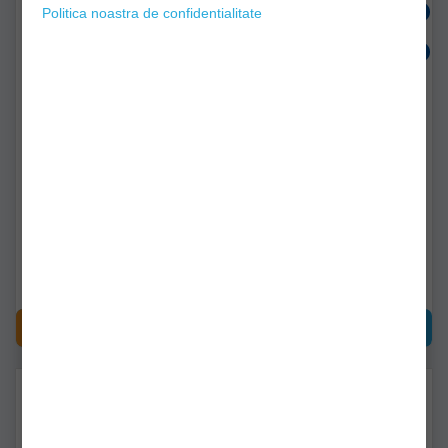
Politica noastra de confidentialitate
Juvelnic 4 Cercuri Basic
Juvelnic Preston 2m
35 90cm
Space Saver Keepnet
72090435
p0140038
Livrare imediată!
Livrare imediată!
27,90Lei
259,90Lei
CUMPĂRĂ
CUMPĂRĂ