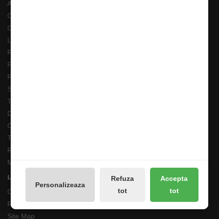
ANPC
Costuri Transport si Transport Gratuit
Cum adaug un anunt in bazar?
Livrarea Comenzilor
Pescarul Faptelor Bune
Prelucrarea datelor GDPR
Retur 90 Zile
Solutionarea online a litigiilor
Transport Extern
Despre noi
Cum comand ?
Termeni si Conditii
Returnari Produse si Garantii
Magazin de Pescuit
Linkuri Utile
Refuza
Accepta
Personalizeaza
tot
tot
Contacte
Returnări/Garantii Produse
Site Map