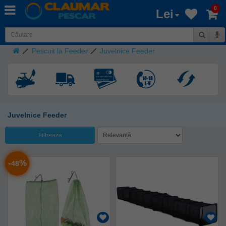
0
Lei
Pescuit la Feeder
Juvelnice Feeder
Juvelnice Feeder
Filtreaza
-
%
48