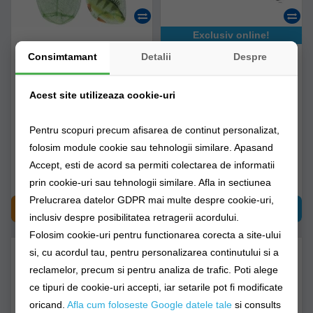
Exclusiv online!
Juvelnic Baracuda N03-
Juvelnic Fl Ultra
Consimtamant
Detalii
Despre
eco 70x45cm
Competitie Plasa Super
Fina Plastifiata Negru 3m
Acest site utilizeaza cookie-uri
juvelnic n03 eco
3721760291930
Pentru scopuri precum afisarea de continut personalizat,
Livrare imediată!
Livrare 24-48 ore
folosim module cookie sau tehnologii similare. Apasand
Accept, esti de acord sa permiti colectarea de informatii
148,90Lei
25,00Lei
(-48%)
12,90Lei
prin cookie-uri sau tehnologii similare. Afla in sectiunea
Prelucrarea datelor GDPR mai multe despre cookie-uri,
CUMPĂRĂ
CUMPĂRĂ
inclusiv despre posibilitatea retragerii acordului.
Folosim cookie-uri pentru functionarea corecta a site-ului
si, cu acordul tau, pentru personalizarea continutului si a
reclamelor, precum si pentru analiza de trafic. Poti alege
ce tipuri de cookie-uri accepti, iar setarile pot fi modificate
oricand.
Afla cum foloseste Google datele tale
si consults