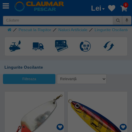
0
Lei
Pescuit la Rapitor
Naluci Artificiale
Lingurite Oscilante
Lingurite Oscilante
Filtreaza