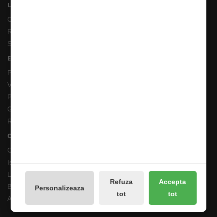
Linkuri Utile
Contacte
Returnări/Garantii Produse
Site Map
Extras
Producători
Vouchere cadou
Promotii
Galerie Foto
Reseteaza Notificarile
Contul meu
Contul meu
Istoricul comenzilor
Lista de dorințe
Refuza
Accepta
Buletin de știri
Personalizeaza
tot
tot
Administreaza preferintele GDPR