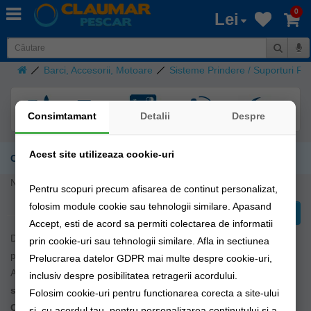
0
Lei
Barci, Accesorii, Motoare
Sisteme Prindere / Suporturi R
Consimtamant
Detalii
Despre
Acest site utilizeaza cookie-uri
Combo-uri RAM Mounts
Nu sunt produse în această categorie.
Pentru scopuri precum afisarea de continut personalizat,
folosim module cookie sau tehnologii similare. Apasand
Continuă
Accept, esti de acord sa permiti colectarea de informatii
Descoperă gama de
combo-uri RAM Mounts
, soluția ideală
prin cookie-uri sau tehnologii similare. Afla in sectiunea
pentru fixarea sigură a echipamentelor tale.
Prelucrarea datelor GDPR mai multe despre cookie-uri,
Aceste
sisteme de prindere
sunt concepute pentru a oferi
inclusiv despre posibilitatea retragerii acordului.
stabilitate și durabilitate maximă
în orice condiții.
Folosim cookie-uri pentru functionarea corecta a site-ului
Combo-urile RAM Mounts pentru barci
sunt ideale pentru
si, cu acordul tau, pentru personalizarea continutului si a