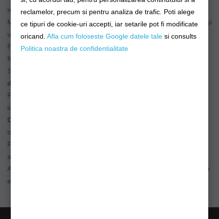
montarea sonarului, GPS-ului sau a camerelor de acțiune.
reclamelor, precum si pentru analiza de trafic. Poti alege
Modelele
reglabile și multifuncționale
permit ajustarea rapidă și
ce tipuri de cookie-uri accepti, iar setarile pot fi modificate
utilizare versatilă.
oricand.
Afla cum foloseste Google datele tale
si consults
Fabricate din
materiale rezistente
, aceste suporturi asigură o
Politica noastra de confidentialitate
fixare sigură și protecție împotriva vibrațiilor.
Soluțiile inovatoare oferă
montaj rapid și compatibilitate cu
diverse echipamente nautice
.
Produsele sunt testate pentru
performanță și fiabilitate
, fiind
ideale pentru utilizare profesională.
Combo-urile RAM Mounts ajustabile
permit o poziționare
optimă pentru acces rapid și vizibilitate clară.
Potrivite pentru pescuit și sporturi nautice, aceste suporturi
asigură un control mai bun al dispozitivelor.
Alege
combo-uri RAM Mounts
pentru o organizare eficientă și o
experiență sigură pe apă!