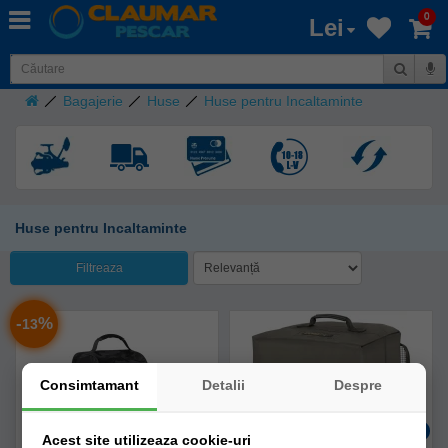
0
Lei
Bagajerie
Huse
Huse pentru Incaltaminte
Huse pentru Incaltaminte
Filtreaza
-
%
13
Consimtamant
Detalii
Despre
Acest site utilizeaza cookie-uri