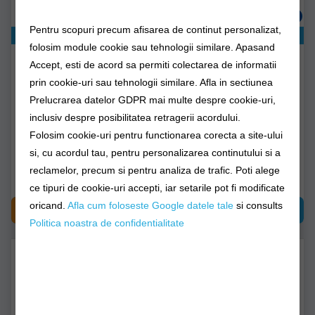
Pentru scopuri precum afisarea de continut personalizat,
Exclusiv online!
Exclusiv online!
folosim module cookie sau tehnologii similare. Apasand
Geanta Waders Fox Rage
Geanta Waders Korda
Accept, esti de acord sa permiti colectarea de informatii
Voyager Camo Wader &
Compac Wader Cover
Boot Bag
prin cookie-uri sau tehnologii similare. Afla in sectiunea
Prelucrarea datelor GDPR mai multe despre cookie-uri,
nlu111
klug81
inclusiv despre posibilitatea retragerii acordului.
Folosim cookie-uri pentru functionarea corecta a site-ului
Livrare 7-14 zile
Livrare 7-14 zile
si, cu acordul tau, pentru personalizarea continutului si a
reclamelor, precum si pentru analiza de trafic. Poti alege
285,90Lei
180,19Lei
(-13%)
156,90Lei
ce tipuri de cookie-uri accepti, iar setarile pot fi modificate
oricand.
Afla cum foloseste Google datele tale
si consults
CUMPĂRĂ
CUMPĂRĂ
Politica noastra de confidentialitate
-
%
13