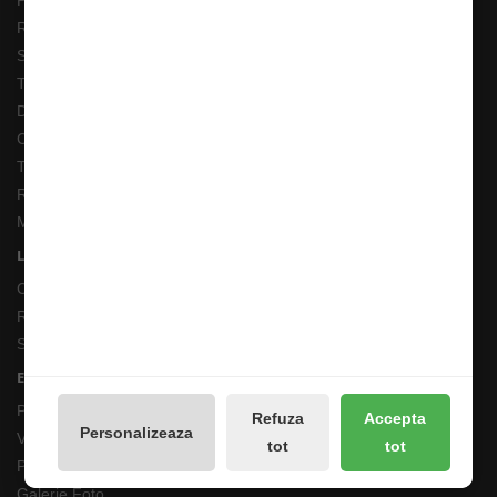
Prelucrarea datelor GDPR
Retur 90 Zile
Solutionarea online a litigiilor
Transport Extern
Despre noi
Cum comand ?
Termeni si Conditii
Returnari Produse si Garantii
Magazin de Pescuit
Linkuri Utile
Contacte
Returnări/Garantii Produse
Site Map
Extras
Producători
Refuza
Accepta
Personalizeaza
Vouchere cadou
tot
tot
Promotii
Galerie Foto