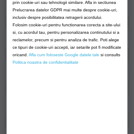
Combo Feeder
Oferte Combo-uri
prin cookie-uri sau tehnologii similare. Afla in sectiunea
Feeder
Prelucrarea datelor GDPR mai multe despre cookie-uri,
inclusiv despre posibilitatea retragerii acordului.
Folosim cookie-uri pentru functionarea corecta a site-ului
si, cu acordul tau, pentru personalizarea continutului si a
Accesorii Diverse
Accesorii Monturi
Feeder
Feeder
reclamelor, precum si pentru analiza de trafic. Poti alege
ce tipuri de cookie-uri accepti, iar setarile pot fi modificate
oricand.
Afla cum foloseste Google datele tale
si consults
Politica noastra de confidentialitate
Carlige Feeder
Clopotei, Starlite
Fire Feeder
Juvelnice Feeder
Mincioguri Feeder
Monturi / Carlige