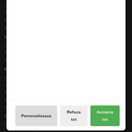
Cum comand ?
Termeni si Conditii
Returnari Produse si Garantii
Magazin de Pescuit
Linkuri Utile
Contacte
Returnări/Garantii Produse
Site Map
Extras
Producători
Vouchere cadou
Promotii
Galerie Foto
Reseteaza Notificarile
Refuza
Accepta
Personalizeaza
Contul meu
tot
tot
Contul meu