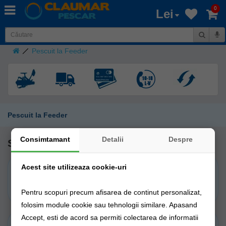
0
Lei
Pescuit la Feeder
Pescuit la Feeder
Consimtamant
Detalii
Despre
Subcategorii
Acest site utilizeaza cookie-uri
Lansete Feeder
Mulinete Feeder
Pentru scopuri precum afisarea de continut personalizat,
folosim module cookie sau tehnologii similare. Apasand
Accept, esti de acord sa permiti colectarea de informatii