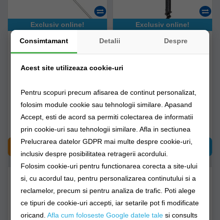
Exclusiv online!
Exclusiv online!
Tija Umbrela Sensas Stick
Suport Umbrela Sensas
Consimtamant
Detalii
Despre
Alu, 1.30m
Cu Filet
Acest site utilizeaza cookie-uri
21849
02011
Pentru scopuri precum afisarea de continut personalizat,
Livrare 7-14 zile
Livrare 7-14 zile
folosim module cookie sau tehnologii similare. Apasand
Accept, esti de acord sa permiti colectarea de informatii
212,98Lei
41,99Lei
prin cookie-uri sau tehnologii similare. Afla in sectiunea
Prelucrarea datelor GDPR mai multe despre cookie-uri,
CUMPĂRĂ
CUMPĂRĂ
inclusiv despre posibilitatea retragerii acordului.
Folosim cookie-uri pentru functionarea corecta a site-ului
si, cu acordul tau, pentru personalizarea continutului si a
reclamelor, precum si pentru analiza de trafic. Poti alege
ce tipuri de cookie-uri accepti, iar setarile pot fi modificate
oricand.
Afla cum foloseste Google datele tale
si consults