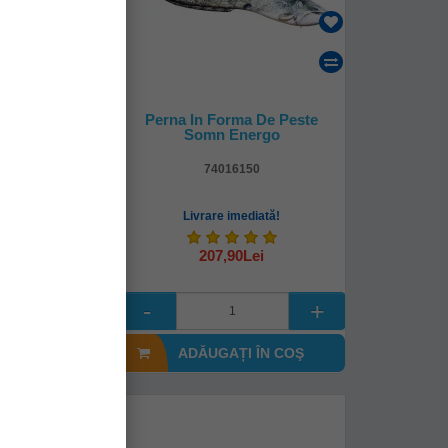
ma De Peste
Perna In Forma De Peste
Energo
Somn Energo
110
74016150
mediată!
Livrare imediată!
0Lei
207,90Lei
I ÎN COŞ
ADĂUGAȚI ÎN COŞ