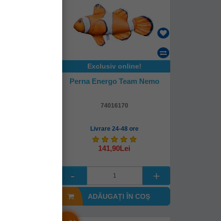
online!
Exclusiv online!
oteam Crap
Perna Energo Team Nemo
 60 Cm
106
74016170
4-48 ore
Livrare 24-48 ore
0Lei
141,90Lei
I ÎN COŞ
ADĂUGAȚI ÎN COŞ