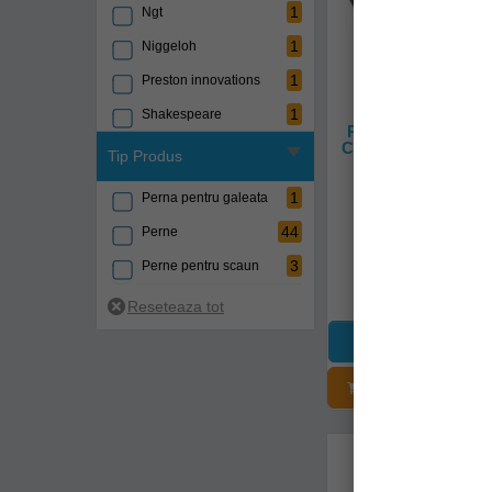
1
Ngt
1
Niggeloh
1
Preston innovations
1
Shakespeare
Perna Fox Camolit
Cushion Camo, 29.
2
Sonik
Tip Produs
1
Sportex
clu461
1
Perna pentru galeata
1
Starbaits
44
Perne
Livrare imedia
4
Trakker
3
Perne pentru scaun
72,90Lei
(-23%
55,90Lei
ADĂUGAȚI Î