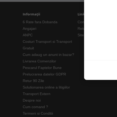
Informații
Linkuri Utile
6 Rate fara Dobanda
Contacte
Angajari
Returnări/Garantii Prod
ANPC
Site Map
Costuri Transport si Transport
Gratuit
Cum adaug un anunt in bazar?
Livrarea Comenzilor
Pescarul Faptelor Bune
Prelucrarea datelor GDPR
Retur 90 Zile
Solutionarea online a litigiilor
Transport Extern
Despre noi
Cum comand ?
Termeni si Conditii