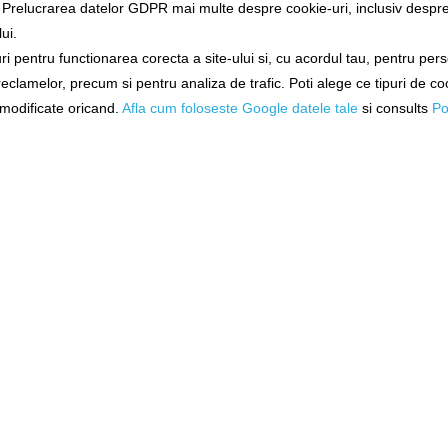
a Prelucrarea datelor GDPR mai multe despre cookie-uri, inclusiv despre 
ui.
ne!
Exclusiv online!
Exclusiv 
i pentru functionarea corecta a site-ului si, cu acordul tau, pentru per
eston
Perna Pt. Scaun Sportex Eva
Perna Starba
 reclamelor, precum si pentru analiza de trafic. Poti alege ce tipuri de co
ed Seat
Seat Cusion 33x23cm
i modificate oricand.
Afla cum foloseste Google datele tale
si consults
Po
s300724
017
le
Livrare 48-72 ore
Livrare 7
66,90Lei
154,9
)
N COŞ
ADĂUGAȚI ÎN COŞ
ADĂUGAȚ