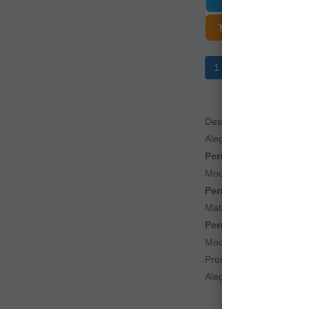
ADĂUGAȚI Î
1
2
3
>
>
Descoperă gama noast
Alege
perne gonflabile 
Pernele ergonomice și
Modelele
impermeabile 
Pernele pentru scaune
Materialele
durabile și
Pernele compacte și 
Modelele cu
umplutură
Produsele sunt testate
Alege
perne pescuit și