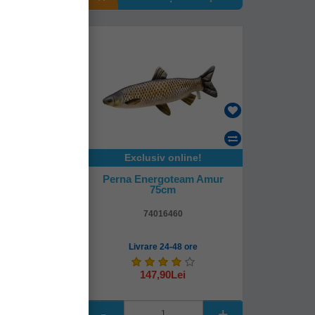
Exclusiv online!
oteam Amur
Perna Energoteam Amur
41cm
75cm
461
74016460
mediată!
Livrare 24-48 ore
Lei
147,90Lei