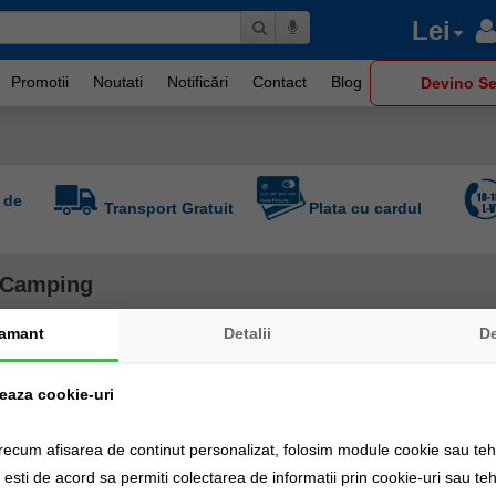
Lei
Promotii
Noutati
Notificări
Contact
Blog
Devino Se
 de
Transport Gratuit
Plata cu cardul
/ Camping
amant
Detalii
D
zeaza cookie-uri
recum afisarea de continut personalizat, folosim module cookie sau tehn
sti de acord sa permiti colectarea de informatii prin cookie-uri sau teh