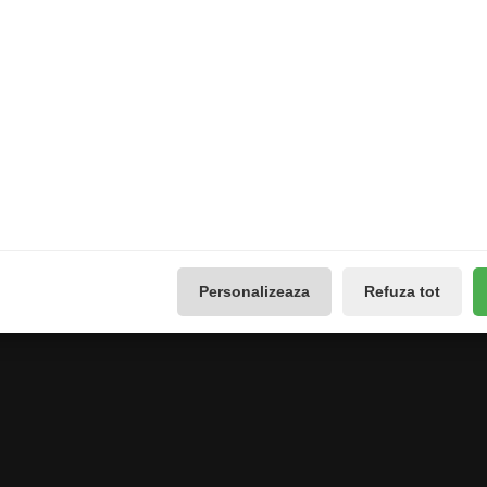
Extras
Contul meu
Producători
Contul meu
use
Vouchere cadou
Istoricul comenzilor
Promotii
Lista de dorințe
Galerie Foto
Buletin de știri
Reseteaza Notificarile
Administreaza preferintele
GDPR
Personalizeaza
Refuza tot