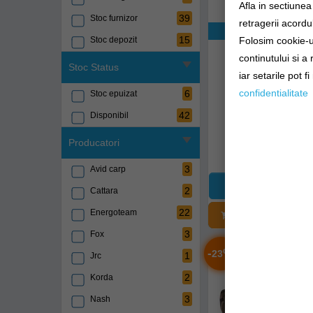
Afla in sectiune
39
Stoc furnizor
retragerii acordul
Exclusiv onli
15
Stoc depozit
Folosim cookie-ur
Perna Scaun Pr
continutului si a
Thermatech Heat
Stoc Status
Cushion
iar setarile pot f
p0890067
confidentialitate
6
Stoc epuizat
42
Disponibil
Livrare 7-14 zi
Producatori
234,90Lei
(-5%
223,90Lei
3
Avid carp
2
Cattara
22
Energoteam
ADĂUGAȚI Î
3
Fox
-
%
23
1
Jrc
2
Korda
3
Nash