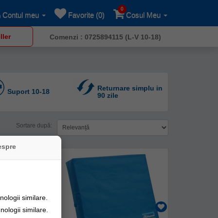
0
Contul meu
Favorite (0)
Cosul Meu
ller
Comenzi : 0725894115 (L-V 10-18)
Returnare simplu in
Suport 10-18
90 zile
Sortare după:
espre
ologii similare.
nologii similare.