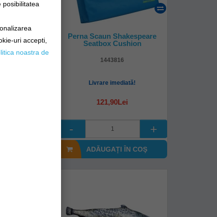
posibilitatea
online!
sonalizarea
its Fleece
Perna Scaun Shakespeare
okie-uri accepti,
Seatbox Cushion
litica noastra de
94
1443816
-14 zile
Livrare imediată!
9Lei
121,90Lei
I ÎN COŞ
ADĂUGAȚI ÎN COŞ