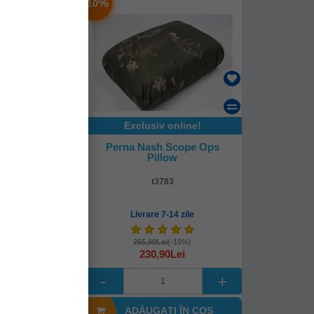
-
%
10
Exclusiv online!
o Team Crap
Perna Nash Scope Ops
ni
Pillow
200
t3783
mediată!
Livrare 7-14 zile
Lei
255,90Lei
(-10%)
230,90Lei
I ÎN COŞ
ADĂUGAȚI ÎN COŞ