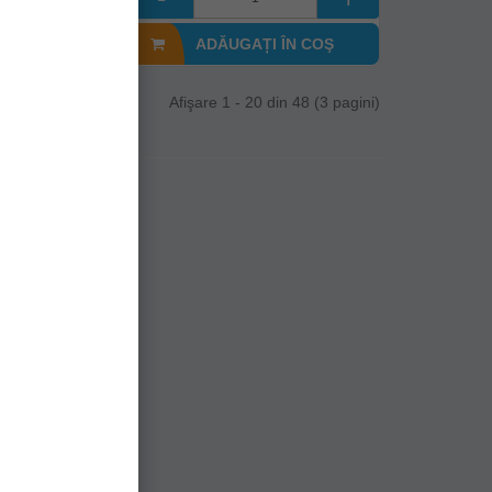
I ÎN COŞ
ADĂUGAȚI ÎN COŞ
Afişare 1 - 20 din 48 (3 pagini)
n aer liber.
ce sezon.
ite.