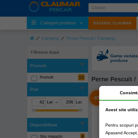
Categorii produse
BAZARUL CLAUMAR
Camping
Perne Pescuit / Camping
Filtreaza dupa:
Gama variata
produse
Promotii
13
Promotii
Perne Pescuit 
Pret
Consimt
-
%
5
Lei
–
Lei
Acest site utili
Disponibilitate
Pentru scopuri p
Apasand Accept, e
8
Stoc magazin