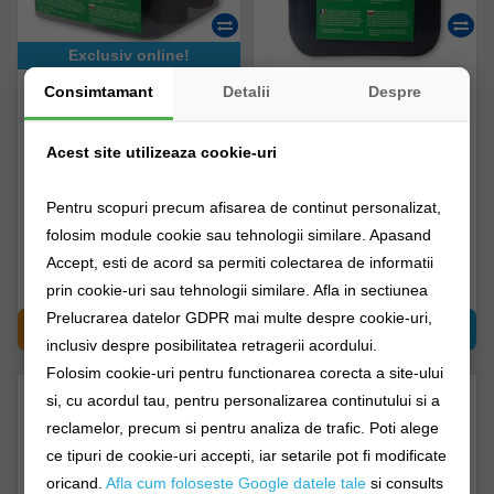
Exclusiv online!
Pelete Carlig Madcat
Aditiv Pelete Madcat
Consimtamant
Detalii
Despre
25mm, Blood / Liver,
Squid 1kg
450gr
Acest site utilizeaza cookie-uri
svs70811
14033170809
Pentru scopuri precum afisarea de continut personalizat,
Livrare 14-21 zile
Livrare imediată!
folosim module cookie sau tehnologii similare. Apasand
Accept, esti de acord sa permiti colectarea de informatii
59,90Lei
78,90Lei
prin cookie-uri sau tehnologii similare. Afla in sectiunea
Prelucrarea datelor GDPR mai multe despre cookie-uri,
CUMPĂRĂ
CUMPĂRĂ
inclusiv despre posibilitatea retragerii acordului.
Folosim cookie-uri pentru functionarea corecta a site-ului
si, cu acordul tau, pentru personalizarea continutului si a
reclamelor, precum si pentru analiza de trafic. Poti alege
ce tipuri de cookie-uri accepti, iar setarile pot fi modificate
oricand.
Afla cum foloseste Google datele tale
si consults