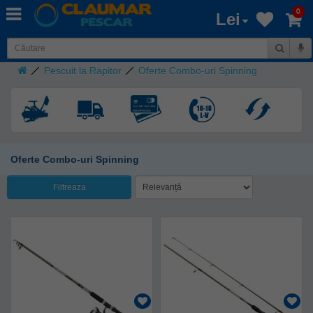
0
Lei
Pescuit la Rapitor
Oferte Combo-uri Spinning
Oferte Combo-uri Spinning
Filtreaza