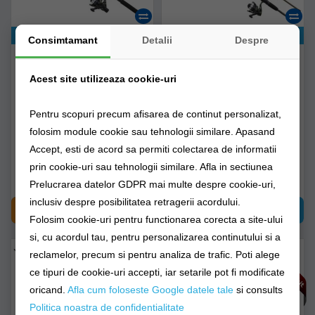
Exclusiv online!
Exclusiv online!
Consimtamant
Detalii
Despre
Combo Mitchell Tanager
Combo Mitchell Tanager
Camo Ii Tele Spin, 15-40g,
Camo Ii Spin, 15-40g,
2.70m, 6seg
2.70m, 2seg
Acest site utilizeaza cookie-uri
1561449
1561445
Pentru scopuri precum afisarea de continut personalizat,
folosim module cookie sau tehnologii similare. Apasand
Livrare 14-21 zile
Livrare 14-21 zile
Accept, esti de acord sa permiti colectarea de informatii
prin cookie-uri sau tehnologii similare. Afla in sectiunea
229,90Lei
229,90Lei
Prelucrarea datelor GDPR mai multe despre cookie-uri,
inclusiv despre posibilitatea retragerii acordului.
CUMPĂRĂ
CUMPĂRĂ
Folosim cookie-uri pentru functionarea corecta a site-ului
si, cu acordul tau, pentru personalizarea continutului si a
reclamelor, precum si pentru analiza de trafic. Poti alege
ce tipuri de cookie-uri accepti, iar setarile pot fi modificate
oricand.
Afla cum foloseste Google datele tale
si consults
Politica noastra de confidentialitate