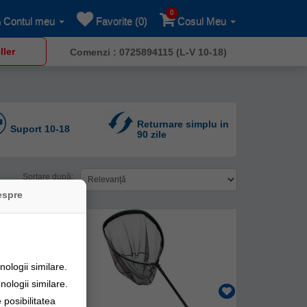
0
Contul meu
Favorite (0)
Cosul Meu
ller
Comenzi : 0725894115 (L-V 10-18)
Returnare simplu in
Suport 10-18
90 zile
Sortare după:
espre
ologii similare.
nologii similare.
posibilitatea