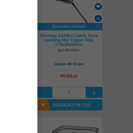
Exclusiv online!
n Catch Zeox
Minciog Golden Catch Zeox
rigon Tele,
Landing Net Trigon Tele,
x60cm
170x50x50cm
10264
gcz-6610263
mediată!
Livrare 48-72 ore
0Lei
99,00Lei
I ÎN COŞ
ADĂUGAȚI ÎN COŞ