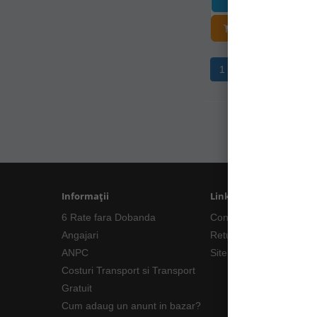
ADĂUGAȚI Î
1
2
3
4
Informații
Linkuri Utile
6 Rate fara Dobanda
Contacte
Angajari
Returnări/Garantii Prod
ANPC
Site Map
Costuri Transport si Transport
Gratuit
Cum adaug un anunt in bazar?