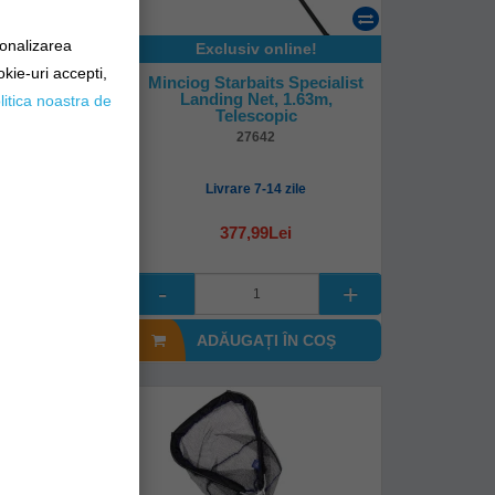
sonalizarea
online!
Exclusiv online!
okie-uri accepti,
ts Specialist
Minciog Starbaits Specialist
5m, 3seg
Landing Net, 1.63m,
litica noastra de
Telescopic
67
27642
-14 zile
Livrare 7-14 zile
9Lei
377,99Lei
I ÎN COŞ
ADĂUGAȚI ÎN COŞ