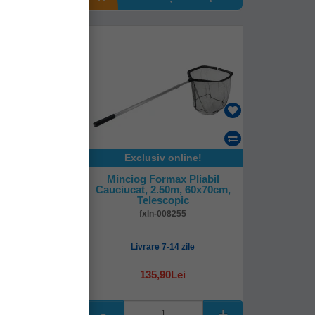
online!
Exclusiv online!
ax Pliabil,
Minciog Formax Pliabil
m, Telescopic
Cauciucat, 2.50m, 60x70cm,
Telescopic
08250
fxln-008255
-14 zile
Livrare 7-14 zile
1Lei
135,90Lei