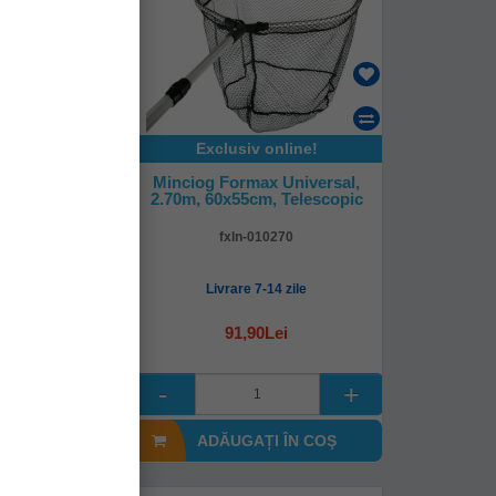
online!
Exclusiv online!
max, 3.20m,
Minciog Formax Universal,
elescopic
2.70m, 60x55cm, Telescopic
26320
fxln-010270
-14 zile
Livrare 7-14 zile
0Lei
91,90Lei
I ÎN COŞ
ADĂUGAȚI ÎN COŞ