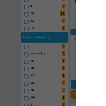
2
47
16
50
3
53
1
55
Exclusiv onli
10
60
Lungime Maner (cm)
Minciog Golden Ca
Landing Net Ell
3
65
160x68x58
7
-
1
68
gcz-6610101
4
Nespecificat
9
70
1
75
Livrare 48-72 
1
75
1
106
149,00Lei
4
80
1
110
2
90
3
150
5
160
ADĂUGAȚI Î
1
163
4
170