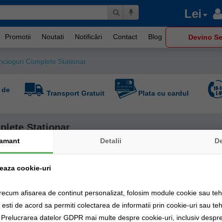
Lei
Promotii
Noutati
Notificări
Contact
Blog
Devino Se
ncioguri Complete Stationar
 de
Transport Gratuit
Plata cu cardul
lete Stationar
amant
Detalii
D
zeaza cookie-uri
recum afisarea de continut personalizat, folosim module cookie sau tehn
sti de acord sa permiti colectarea de informatii prin cookie-uri sau teh
a Prelucrarea datelor GDPR mai multe despre cookie-uri, inclusiv despre 