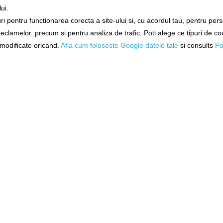
ui.
i pentru functionarea corecta a site-ului si, cu acordul tau, pentru per
Exclusiv online!
Exclusiv 
 reclamelor, precum si pentru analiza de trafic. Poti alege ce tipuri de co
 Pliabil
Miniciog Rapala Telescopic
Minciog Starbai
Rockpool
Plasa Cauciuc, 90-160cm
Xlite, 2.4
i modificate oricand.
Afla cum foloseste Google datele tale
si consults
Po
5cm
kpool
acs180033
483
tă!
Livrare 48-72 ore
Livrare 7
243,90Lei
615,9
N COŞ
ADĂUGAȚI ÎN COŞ
ADĂUGAȚ