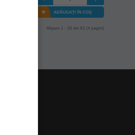
I ÎN COŞ
ADĂUGAȚI ÎN COŞ
Afişare 1 - 20 din 62 (4 pagini)