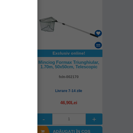
online!
Exclusiv online!
 Triunghiular,
Minciog Formax Triunghiular,
m, Telescopic
1.70m, 50x50cm, Telescopic
04180
fxln-002170
-14 zile
Livrare 7-14 zile
Lei
46,90Lei
I ÎN COŞ
ADĂUGAȚI ÎN COŞ