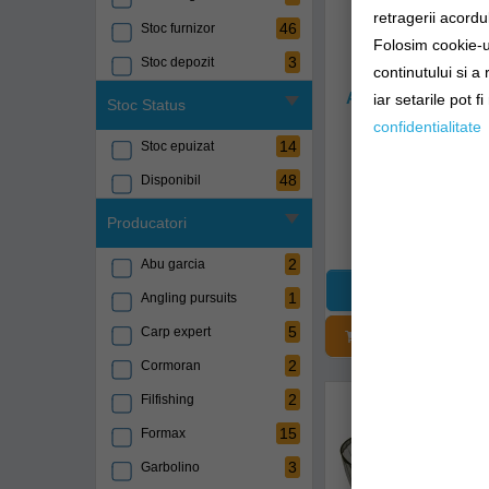
retragerii acordul
46
Stoc furnizor
Folosim cookie-ur
3
Stoc depozit
continutului si a
Set Minciog Si Bac
Angling Pursuits 
iar setarile pot f
Stoc Status
Combo 25x7
confidentialitate
ap-fnh-combo-roc
14
Stoc epuizat
48
Disponibil
Livrare imedia
Producatori
49,90Lei
2
Abu garcia
1
Angling pursuits
5
Carp expert
ADĂUGAȚI Î
2
Cormoran
2
Filfishing
15
Formax
3
Garbolino