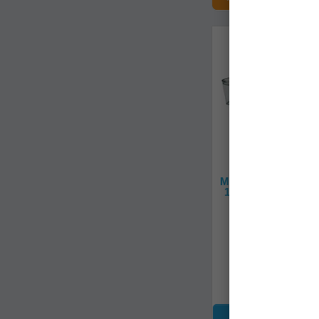
1
390
Minciog Formax Triu
1.50m, 50x50cm, T
fxln-002150
Livrare imedia
44,90Lei