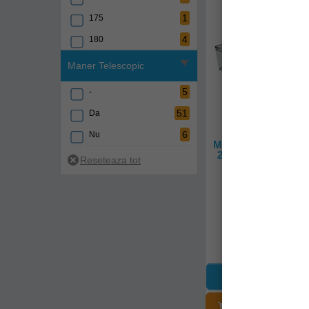
1
175
4
180
6
200
Maner Telescopic
1
210
5
-
2
220
51
Da
2
230
6
Nu
Minciog Formax Triu
1
245
2.10m, 50x50cm, T
5
250
fxln-002210
1
260
2
270
Livrare imedia
1
280
51,90Lei
1
290
6
300
1
320
ADĂUGAȚI Î