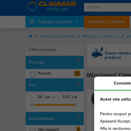
Categorii produse
BAZARUL CLAUMAR
Pescuit la Stationar
Mincioguri Stationar
Mi
Filtreaza dupa:
Gama variata
produse
Promotii
15
Promotii
Mincioguri Comp
Consimt
Pret
Lei
–
Lei
Acest site utili
Pentru scopuri p
Disponibilitate
Apasand Accept, e
Afla in sectiune
9
Stoc magazin