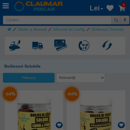
0
Lei
Nade si Momeli
Momeli de Carlig
Boiliesuri Solubile
Boiliesuri Solubile
Filtreaza
-
%
-
%
54
54