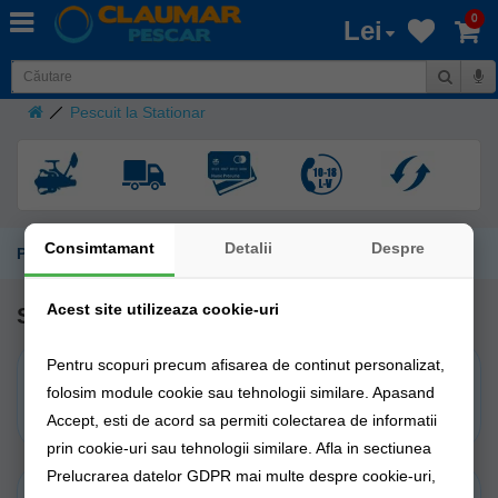
0
Lei
Pescuit la Stationar
Consimtamant
Detalii
Despre
Pescuit la Stationar
Acest site utilizeaza cookie-uri
Subcategorii
Pentru scopuri precum afisarea de continut personalizat,
Lansete Bolognese
Lansete Match
folosim module cookie sau tehnologii similare. Apasand
Accept, esti de acord sa permiti colectarea de informatii
prin cookie-uri sau tehnologii similare. Afla in sectiunea
Prelucrarea datelor GDPR mai multe despre cookie-uri,