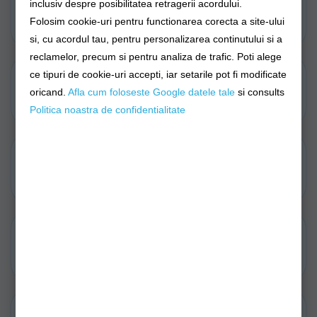
Rubesiene
Vergi (Undite)
inclusiv despre posibilitatea retragerii acordului.
Folosim cookie-uri pentru functionarea corecta a site-ului
si, cu acordul tau, pentru personalizarea continutului si a
reclamelor, precum si pentru analiza de trafic. Poti alege
ce tipuri de cookie-uri accepti, iar setarile pot fi modificate
Mulinete Bolognese
Mulinete Match
oricand.
Afla cum foloseste Google datele tale
si consults
Politica noastra de confidentialitate
Mulinete Stationar
Combo Stationar
Oferte Combo-uri
Accesorii Diverse
Stationar
Stationar
Accesorii Elasticare
Accesorii Monturi