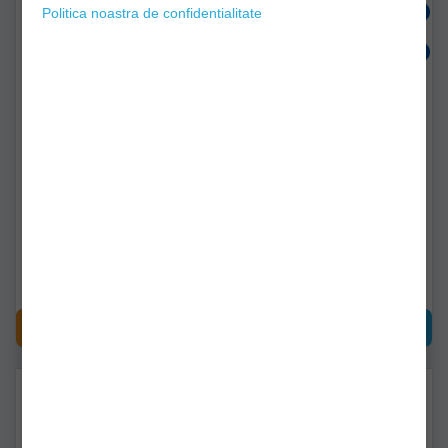
Politica noastra de confidentialitate
Prologic Saltea Primire
Saltea Crap Team Feeder
Avenger Pro Crap
By Dome 100x60cm
90x135cm
svs65001
5301-010
Livrare imediată!
Livrare imediată!
370,99Lei
102,90Lei
CUMPĂRĂ
CUMPĂRĂ