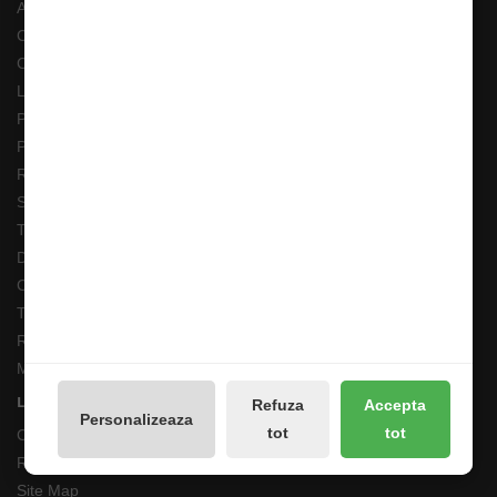
ANPC
Costuri Transport si Transport Gratuit
Cum adaug un anunt in bazar?
Livrarea Comenzilor
Pescarul Faptelor Bune
Prelucrarea datelor GDPR
Retur 90 Zile
Solutionarea online a litigiilor
Transport Extern
Despre noi
Cum comand ?
Termeni si Conditii
Returnari Produse si Garantii
Magazin de Pescuit
Linkuri Utile
Refuza
Accepta
Personalizeaza
tot
tot
Contacte
Returnări/Garantii Produse
Site Map