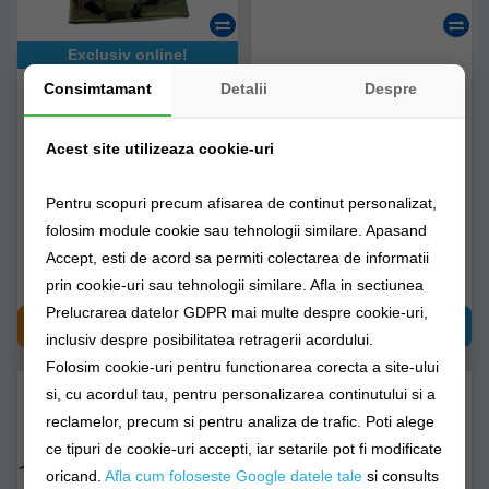
Exclusiv online!
Saltea Primire Carp
Saltea Masurare Capturi
Consimtamant
Detalii
Despre
Academy Karma,
Reiva 1.3m
110x50x45cm
Acest site utilizeaza cookie-uri
5125-003
5220-012
Pentru scopuri precum afisarea de continut personalizat,
Livrare 48-72 ore
Livrare imediată!
folosim module cookie sau tehnologii similare. Apasand
Accept, esti de acord sa permiti colectarea de informatii
310,90Lei
104,89Lei
prin cookie-uri sau tehnologii similare. Afla in sectiunea
Prelucrarea datelor GDPR mai multe despre cookie-uri,
CUMPĂRĂ
CUMPĂRĂ
inclusiv despre posibilitatea retragerii acordului.
Folosim cookie-uri pentru functionarea corecta a site-ului
si, cu acordul tau, pentru personalizarea continutului si a
reclamelor, precum si pentru analiza de trafic. Poti alege
ce tipuri de cookie-uri accepti, iar setarile pot fi modificate
oricand.
Afla cum foloseste Google datele tale
si consults