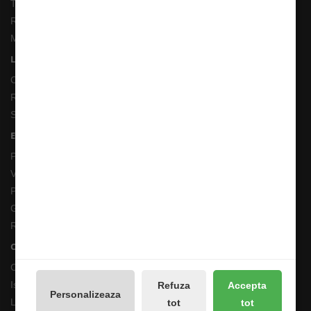
Termeni si Conditii
Returnari Produse si Garantii
Magazin de Pescuit
Linkuri Utile
Contacte
Returnări/Garantii Produse
Site Map
Extras
Producători
Vouchere cadou
Promotii
Galerie Foto
Reseteaza Notificarile
Contul meu
Contul meu
Istoricul comenzilor
Refuza
Accepta
Personalizeaza
Lista de dorințe
tot
tot