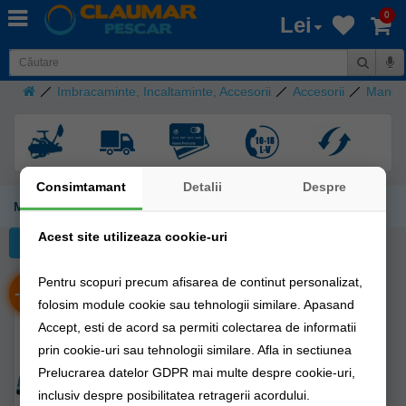
0
Lei
Imbracaminte, Incaltaminte, Accesorii
Accesorii
Manec
Consimtamant
Detalii
Despre
Maneci UV
Acest site utilizeaza cookie-uri
Filtreaza
Pentru scopuri precum afisarea de continut personalizat,
-
%
25
folosim module cookie sau tehnologii similare. Apasand
Accept, esti de acord sa permiti colectarea de informatii
prin cookie-uri sau tehnologii similare. Afla in sectiunea
Prelucrarea datelor GDPR mai multe despre cookie-uri,
inclusiv despre posibilitatea retragerii acordului.