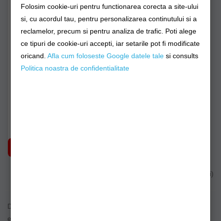
Folosim cookie-uri pentru functionarea corecta a site-ului
si, cu acordul tau, pentru personalizarea continutului si a
reclamelor, precum si pentru analiza de trafic. Poti alege
Maneci Bluza Savage
ce tipuri de cookie-uri accepti, iar setarile pot fi modificate
Gear Protectie Soare
Marine Uv Sea Blue One
oricand.
Afla cum foloseste Google datele tale
si consults
Size
Politica noastra de confidentialitate
svs73676
Stoc epuizat
63,90Lei
(-25%)
47,73Lei
NOTIFICARE STOC
Afişare 1 - 1 din 1 (1 pagini)
Descoperă gama noastră de
mâneci UV pentru pescuit
,
esențiale pentru protecție solară și confort maxim pe malul apei.