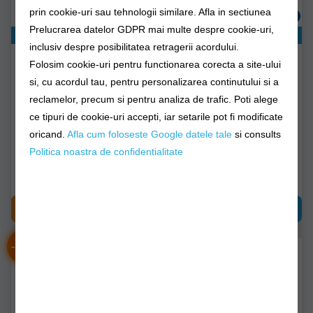
prin cookie-uri sau tehnologii similare. Afla in sectiunea
Prelucrarea datelor GDPR mai multe despre cookie-uri,
Exclusiv online!
Exclusiv online!
inclusiv despre posibilitatea retragerii acordului.
Chematoare Rata Pro
Corn Vanatoare Verney-
Folosim cookie-uri pentru functionarea corecta a site-ului
Mallard Primos Hunting
carron
si, cu acordul tau, pentru personalizarea continutului si a
reclamelor, precum si pentru analiza de trafic. Poti alege
vb.ps804
lvc.lvac012.50
ce tipuri de cookie-uri accepti, iar setarile pot fi modificate
oricand.
Afla cum foloseste Google datele tale
si consults
Livrare 48-72 ore
Livrare 48-72 ore
Politica noastra de confidentialitate
136,90Lei
263,90Lei
CUMPĂRĂ
CUMPĂRĂ
-
%
-
%
23
22