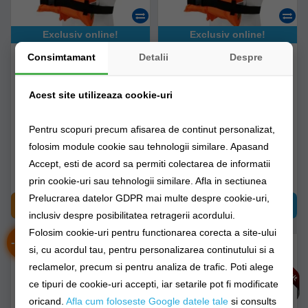
Exclusiv online!
Exclusiv online!
Veste De Salvare Tip
Veste De Salvare Tip
Consimtamant
Detalii
Despre
Guler Allroundmarin,
Guler Allroundmarin,
100n, 6buc/pac
100n, 4buc/pac
Acest site utilizeaza cookie-uri
785063
785065
Pentru scopuri precum afisarea de continut personalizat,
Livrare 14-21 zile
Livrare 14-21 zile
folosim module cookie sau tehnologii similare. Apasand
Accept, esti de acord sa permiti colectarea de informatii
635,90Lei
(-10%)
423,90Lei
(-10%)
572,90Lei
381,90Lei
prin cookie-uri sau tehnologii similare. Afla in sectiunea
Prelucrarea datelor GDPR mai multe despre cookie-uri,
CUMPĂRĂ
CUMPĂRĂ
inclusiv despre posibilitatea retragerii acordului.
Folosim cookie-uri pentru functionarea corecta a site-ului
-
%
-
%
10
10
si, cu acordul tau, pentru personalizarea continutului si a
reclamelor, precum si pentru analiza de trafic. Poti alege
ce tipuri de cookie-uri accepti, iar setarile pot fi modificate
oricand.
Afla cum foloseste Google datele tale
si consults