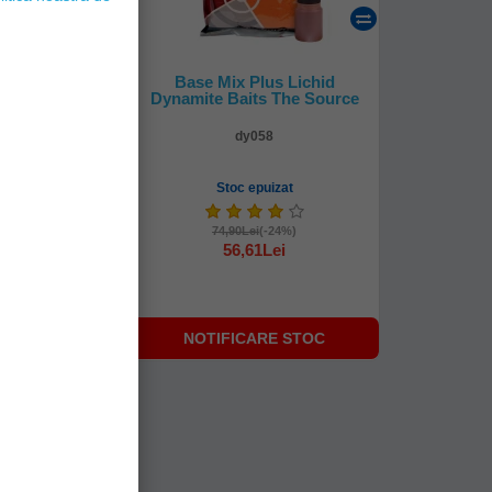
 Cpk Pulbere
Base Mix Plus Lichid
vant, Galben,
Dynamite Baits The Source
utie
10
dy058
mediată!
Stoc epuizat
Lei
74,90Lei
(-24%)
56,61Lei
NOTIFICARE STOC
I ÎN COŞ