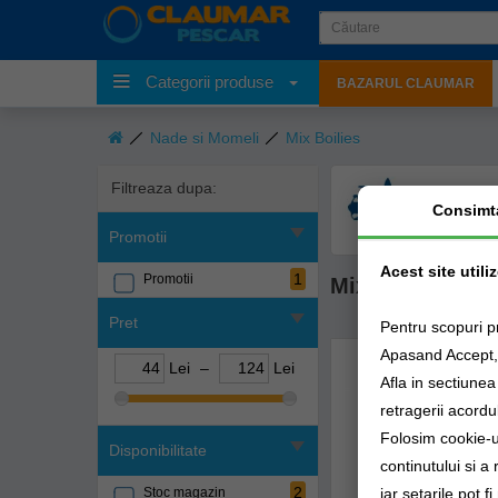
Categorii produse
BAZARUL CLAUMAR
Nade si Momeli
Mix Boilies
Filtreaza dupa:
Gama variata
Consimt
produse
Promotii
Acest site utili
1
Promotii
Mix Boilies
Pret
Pentru scopuri p
Apasand Accept, e
Lei
–
Lei
Afla in sectiune
retragerii acordul
Folosim cookie-ur
Disponibilitate
continutului si a
2
iar setarile pot f
Stoc magazin