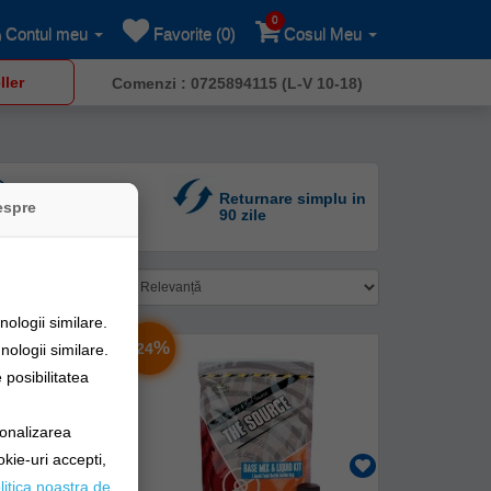
0
Contul meu
Favorite (0)
Cosul Meu
ller
Comenzi : 0725894115 (L-V 10-18)
Returnare simplu in
Suport 10-18
espre
90 zile
Sortare după:
ologii similare.
-
%
24
nologii similare.
posibilitatea
sonalizarea
okie-uri accepti,
litica noastra de