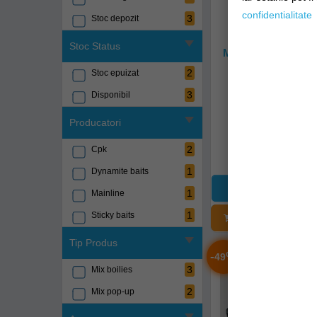
confidentialitate
3
Stoc depozit
Stoc Status
Mix De Boilies Mai
Link 1kg
2
Stoc epuizat
m15041
3
Disponibil
Livrare imedia
Producatori
72,90Lei
2
Cpk
1
Dynamite baits
1
Mainline
1
Sticky baits
ADĂUGAȚI Î
Tip Produs
-
%
49
3
Mix boilies
2
Mix pop-up