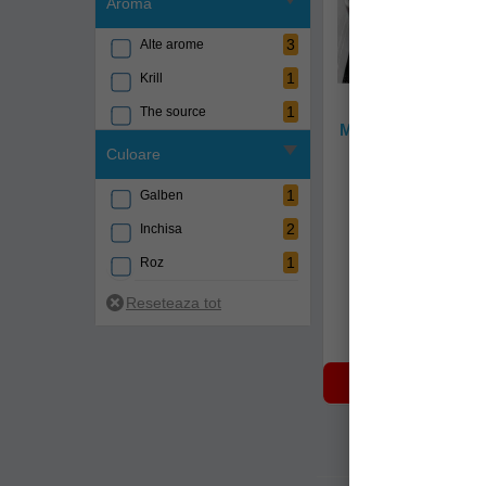
Aroma
3
Alte arome
1
Krill
1
The source
Mix Boilies Sticky B
5kg
Culoare
kbm
1
Galben
2
Inchisa
Stoc epuizat
1
Roz
270,86Lei
(-49%
137,47Lei
NOTIFICARE 