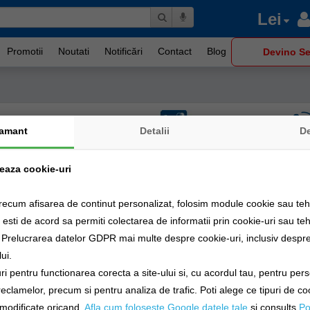
Lei
Promotii
Noutati
Notificări
Contact
Blog
Devino Se
 de
Transport Gratuit
Plata cu cardul
amant
Detalii
D
zeaza cookie-uri
recum afisarea de continut personalizat, folosim module cookie sau tehn
sti de acord sa permiti colectarea de informatii prin cookie-uri sau teh
a Prelucrarea datelor GDPR mai multe despre cookie-uri, inclusiv despre 
ui.
i pentru functionarea corecta a site-ului si, cu acordul tau, pentru per
 reclamelor, precum si pentru analiza de trafic. Poti alege ce tipuri de co
i modificate oricand.
Afla cum foloseste Google datele tale
si consults
Po