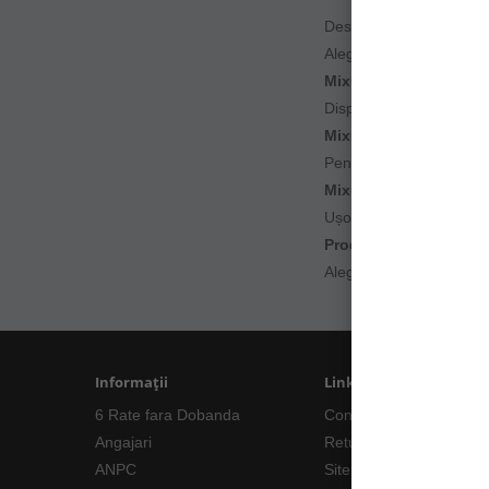
Descoperă gama noast
Alege un
mix boilies 
Mixurile proteice și so
Disponibile în
variante 
Mixurile cu atractanți 
Pentru pescuit competi
Mixurile nutritive și ec
Ușor de utilizat, aceste
Produsele testate și o
Alege
mix boilies gata
Informații
Linkuri Utile
6 Rate fara Dobanda
Contacte
Angajari
Returnări/Garantii Prod
ANPC
Site Map