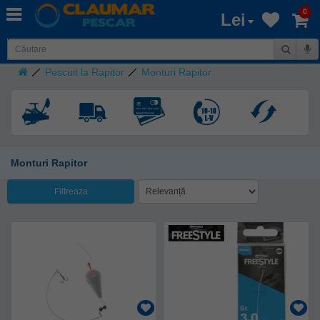
0
Lei
Pescuit la Rapitor
Monturi Rapitor
Monturi Rapitor
Filtreaza