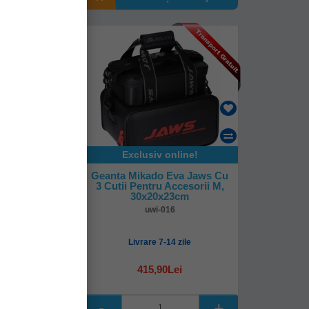
Exclusiv online!
y Box Storer
Geanta Mikado Eva Jaws Cu
5cm + 4 Cutii
3 Cutii Pentru Accesorii M,
x17.5x4 Cm
30x20x23cm
869
uwi-016
mediată!
Livrare 7-14 zile
0Lei
415,90Lei