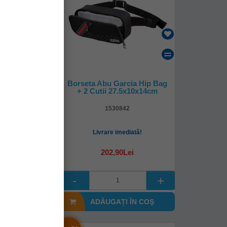
online!
kley Camo
Borseta Abu Garcia Hip Bag
 39x23x27cm
+ 2 Cutii 27.5x10x14cm
157
1530842
-21 zile
Livrare imediată!
1Lei
202,90Lei
I ÎN COŞ
ADĂUGAȚI ÎN COŞ