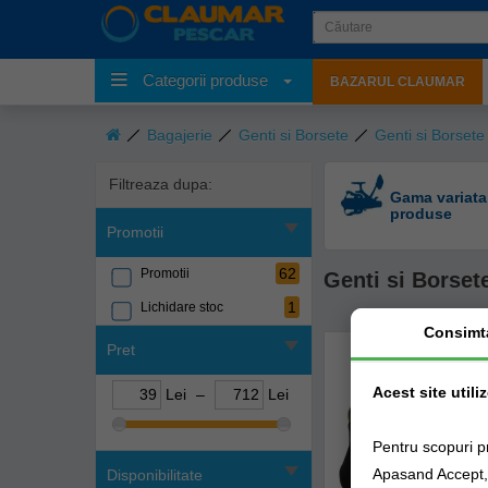
Categorii produse
BAZARUL CLAUMAR
Bagajerie
Genti si Borsete
Genti si Borsete
Filtreaza dupa:
Gama variata
produse
Promotii
62
Promotii
Genti si Borset
1
Lichidare stoc
Consimt
Pret
Acest site utili
Lei
–
Lei
Pentru scopuri p
Apasand Accept, e
Disponibilitate