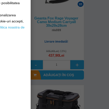
posibilitatea
online!
sonalizarea
Powercatcher
Geanta Fox Rage Voyager
okie-uri accepti,
t
Camo Medium Carryall
39x29x28cm
litica noastra de
30-00000
nlu089
8-72 ore
Livrare imediată!
Lei
505,90Lei
(-13%)
437,90Lei
I ÎN COŞ
ADĂUGAȚI ÎN COŞ