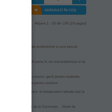
I ÎN COŞ
ADĂUGAȚI ÎN COŞ
Afişare 1 - 20 din 195 (10 pagini)
pe masura da un aer de profesionist si unui pescar
 la cei fara prententii pana la cei mai pretentiosi si se
umbi, genti pentru accesorii, genti pentru mulinete,
pentru naluci sau genti pentru outdoor.
n timp la suprasolicitare. la temperaturi ridicate sau la
ox, Genti de spinnind de la Cormoran, Genti de