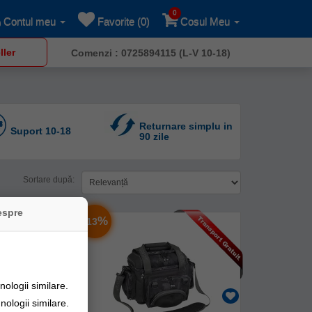
0
Contul meu
Favorite (0)
Cosul Meu
ller
Comenzi : 0725894115 (L-V 10-18)
Returnare simplu in
Suport 10-18
90 zile
Sortare după:
espre
-
%
13
ologii similare.
nologii similare.