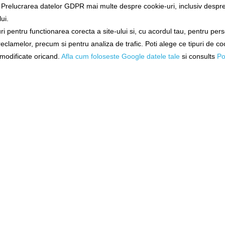
a Prelucrarea datelor GDPR mai multe despre cookie-uri, inclusiv despre 
ui.
Exclusiv 
i pentru functionarea corecta a site-ului si, cu acordul tau, pentru per
ex Tackle
Geanta Abu Garcia Shoulder
Borseta Spro 
 reclamelor, precum si pentru analiza de trafic. Poti alege ce tipuri de co
24cm
Bag + 3 Cutii 38x23x23cm
Bel
i modificate oricand.
Afla cum foloseste Google datele tale
si consults
Po
1530844
006208-000
tă!
Livrare imediată!
Livrare 4
292,90Lei
96,90
N COŞ
ADĂUGAȚI ÎN COŞ
ADĂUGAȚ