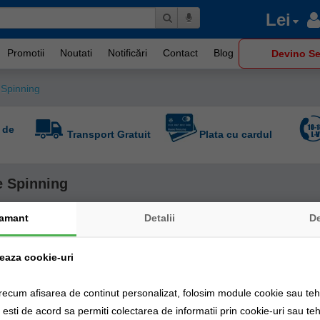
Lei
Promotii
Noutati
Notificări
Contact
Blog
Devino Se
 Spinning
 de
Transport Gratuit
Plata cu cardul
e Spinning
amant
Detalii
D
zeaza cookie-uri
recum afisarea de continut personalizat, folosim module cookie sau tehn
sti de acord sa permiti colectarea de informatii prin cookie-uri sau teh