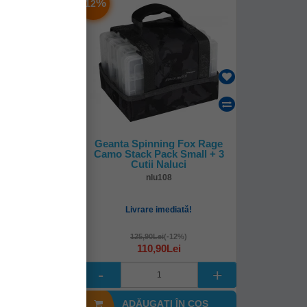
-
%
12
y Mini Ranger
Geanta Spinning Fox Rage
x23cm
Camo Stack Pack Small + 3
Cutii Naluci
745
nlu108
mediată!
Livrare imediată!
9Lei
125,90Lei
(-12%)
110,90Lei
I ÎN COŞ
ADĂUGAȚI ÎN COŞ