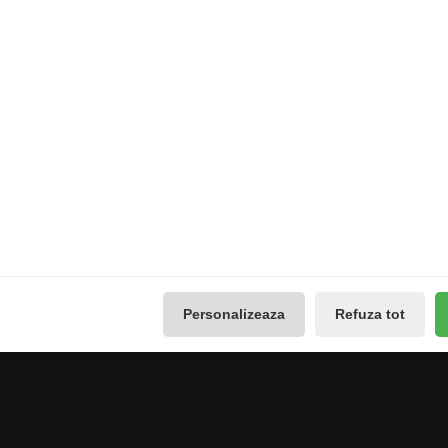
Genti de spinnind de la Shimano etc
Extras
Contul meu
Producători
Contul meu
use
Vouchere cadou
Istoricul comenzilor
Promotii
Lista de dorințe
Galerie Foto
Buletin de știri
Reseteaza Notificarile
Administreaza preferintele
GDPR
Personalizeaza
Refuza tot