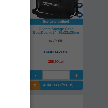
Exclusiv online!
cia Sling Bag
Geanta Savage Gear
31x12x22cm
Boat&bank 24l 36x23x28cm
843
svs74158
mediată!
Livrare 14-21 zile
9Lei
355,90Lei
I ÎN COŞ
ADĂUGAȚI ÎN COŞ