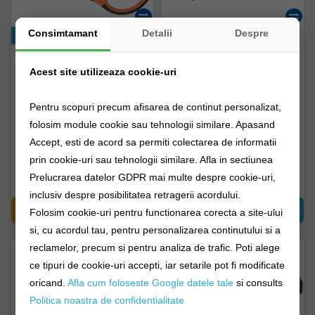
Consimtamant
Detalii
Despre
Exclusiv online!
Foarfeca Mikado Pentru
Pila Mikado Deluxe 8 -
Fir Textil Cu Ascutitor
14.5 Cm Amn-310
Acest site utilizeaza cookie-uri
Pentru scopuri precum afisarea de continut personalizat,
amc-005
amn-310
folosim module cookie sau tehnologii similare. Apasand
Accept, esti de acord sa permiti colectarea de informatii
Livrare 7-14 zile
Livrare imediată!
prin cookie-uri sau tehnologii similare. Afla in sectiunea
38,90Lei
23,90Lei
Prelucrarea datelor GDPR mai multe despre cookie-uri,
inclusiv despre posibilitatea retragerii acordului.
CUMPĂRĂ
CUMPĂRĂ
Folosim cookie-uri pentru functionarea corecta a site-ului
si, cu acordul tau, pentru personalizarea continutului si a
reclamelor, precum si pentru analiza de trafic. Poti alege
ce tipuri de cookie-uri accepti, iar setarile pot fi modificate
oricand.
Afla cum foloseste Google datele tale
si consults
Politica noastra de confidentialitate