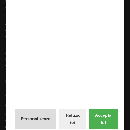
Promotii
Galerie Foto
Reseteaza Notificarile
Contul meu
Contul meu
Istoricul comenzilor
Lista de dorințe
Buletin de știri
Administreaza preferintele GDPR
Magazin De Pescuit - Claumar Pescar © 2026
Refuza
Accepta
Personalizeaza
tot
tot