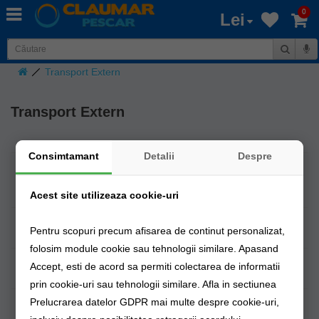
0
Lei
Transport Extern
Transport Extern
Consimtamant
Detalii
Despre
Tari
< 3
< 5
<
<
<
<
<
KG
KG
10
15
20
25
30
KG
KG
KG
KG
KG
Acest site utilizeaza cookie-uri
UNGARIA,
25
30
34
46
46
62
62
Pentru scopuri precum afisarea de continut personalizat,
BULGARIA
Lei
Lei
Lei
Lei
Lei
Lei
Lei
folosim module cookie sau tehnologii similare. Apasand
POLONIA
64
81
108
140
140
140
140
Accept, esti de acord sa permiti colectarea de informatii
Lei
Lei
Lei
Lei
Lei
Lei
Lei
prin cookie-uri sau tehnologii similare. Afla in sectiunea
ITALIA,
86
86
103
103
103
103
103
Prelucrarea datelor GDPR mai multe despre cookie-uri,
GERMANIA,
Lei
Lei
Lei
Lei
Lei
Lei
Lei