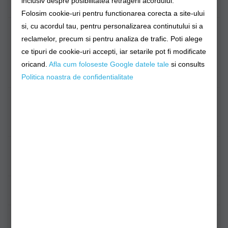
inclusiv despre posibilitatea retragerii acordului.
AUSTRIA
Folosim cookie-uri pentru functionarea corecta a site-ului
si, cu acordul tau, pentru personalizarea continutului si a
LITUANIA,
118
143
143
246
246
277
277
SLOVENIA,
Lei
Lei
Lei
Lei
Lei
Lei
Lei
reclamelor, precum si pentru analiza de trafic. Poti alege
LUXEMBURG,
ce tipuri de cookie-uri accepti, iar setarile pot fi modificate
ESTONIA,
oricand.
Afla cum foloseste Google datele tale
si consults
DANEMARCA,
Politica noastra de confidentialitate
CROATIA
BELGIA, CEHIA,
115
115
143
143
143
143
143
FRANTA,
Lei
Lei
Lei
Lei
Lei
Lei
Lei
OLANDA,
SPANIA
SUEDIA,
161
248
248
289
289
320
320
PORTUGALIA,
Lei
Lei
Lei
Lei
Lei
Lei
Lei
FINLANDA
GRECIA
34
43
58
87
87
117
117
Lei
Lei
Lei
Lei
Lei
Lei
Lei
SLOVACIA
90
177
177
220
220
248
248
Lei
Lei
Lei
Lei
Lei
Lei
Lei