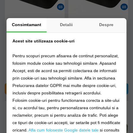
Husa Statie Wolf Icon Qr
Husa Statie Wolf Icon
Consimtamant
Detalii
Despre
Tech Case
Hubb Tech Case
Acest site utilizeaza cookie-uri
wftc005
wftc002
Pentru scopuri precum afisarea de continut personalizat,
Livrare imediată!
Livrare imediată!
folosim module cookie sau tehnologii similare. Apasand
Accept, esti de acord sa permiti colectarea de informatii
124,94Lei
124,94Lei
prin cookie-uri sau tehnologii similare. Afla in sectiunea
Prelucrarea datelor GDPR mai multe despre cookie-uri,
CUMPĂRĂ
CUMPĂRĂ
inclusiv despre posibilitatea retragerii acordului.
Folosim cookie-uri pentru functionarea corecta a site-ului
-
%
10
si, cu acordul tau, pentru personalizarea continutului si a
reclamelor, precum si pentru analiza de trafic. Poti alege
ce tipuri de cookie-uri accepti, iar setarile pot fi modificate
oricand.
Afla cum foloseste Google datele tale
si consults