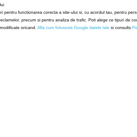
ui.
i pentru functionarea corecta a site-ului si, cu acordul tau, pentru per
 reclamelor, precum si pentru analiza de trafic. Poti alege ce tipuri de co
t Ponton
Adaptor Ponton Ngt Inox
Adaptor Stag
uc
Stage
Mars
i modificate oricand.
Afla cum foloseste Google datele tale
si consults
Po
ngt-frr-stagestand-ss
cz25
tă!
Livrare imediată!
Livrare i
33,90Lei
66,90
N COŞ
ADĂUGAȚI ÎN COŞ
ADĂUGAȚ