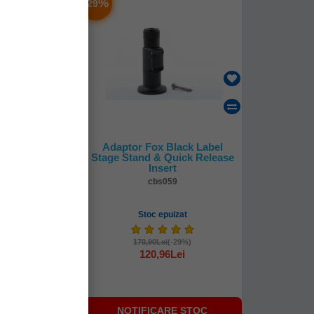
-
%
29
Black Label
Adaptor Fox Black Label
 Stage Stand
Stage Stand & Quick Release
Insert
58
cbs059
uizat
Stoc epuizat
(-41%)
170,90Lei
(-29%)
Lei
120,96Lei
RE STOC
NOTIFICARE STOC