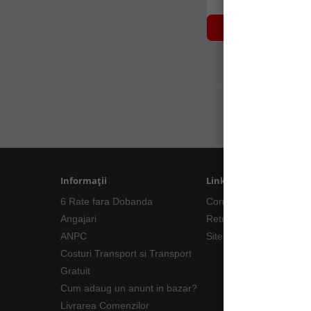
NOTIFICARE 
Informații
Linkuri Utile
6 Rate fara Dobanda
Contacte
Angajari
Returnări/Garantii Prod
ANPC
Site Map
Costuri Transport si Transport
Gratuit
Cum adaug un anunt in bazar?
Livrarea Comenzilor