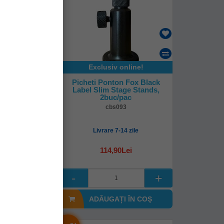
online!
Exclusiv online!
 Ponton Korda
Picheti Ponton Fox Black
ge Stand,
Label Slim Stage Stands,
/pac
2buc/pac
g15
cbs093
-14 zile
Livrare 7-14 zile
0Lei
114,90Lei
I ÎN COŞ
ADĂUGAȚI ÎN COŞ