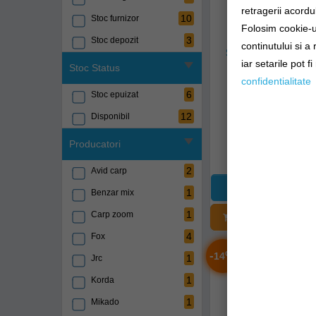
retragerii acordul
10
Stoc furnizor
Folosim cookie-ur
3
Stoc depozit
continutului si a
Set Picheti Inox P
Mostiro 2b
iar setarile pot f
Stoc Status
confidentialitate
ai-bs41-5
6
Stoc epuizat
12
Disponibil
Livrare imedia
Producatori
81,90Lei
2
Avid carp
1
Benzar mix
1
Carp zoom
ADĂUGAȚI Î
4
Fox
-
%
14
1
Jrc
1
Korda
1
Mikado