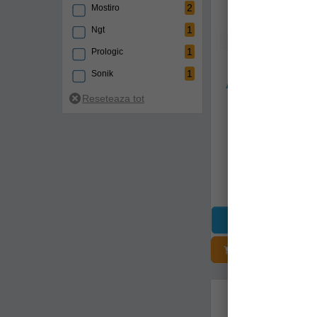
2
Mostiro
1
Ngt
1
Prologic
1
Sonik
Adaptor Ponton A
Lok Down
2
Trakker
a0480018
Livrare imedia
90,90Lei
(-14%
77,90Lei
ADĂUGAȚI Î