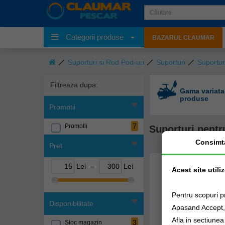
Categorii produse
BAZARUL CLAUMAR
Suporturi si Rod Pod-uri
Suporturi
Suportur
Filtreaza dupa:
Gama variata
produse
Promotii
7
Promotii
Suporturi pentr
Consimt
Pret
Lei
–
Lei
Acest site utili
Pentru scopuri p
Disponibilitate
Apasand Accept, e
Afla in sectiune
3
Stoc magazin