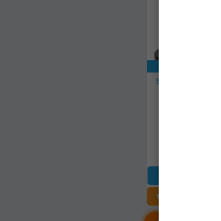
Exclusiv onli
Suport Ponton Mi
Rest, 16-12mm,
amp01-01
Livrare 7-14 zi
30,90Lei
ADĂUGAȚI Î