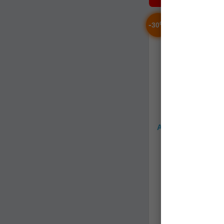
-
%
30
Adaptor Ponton Be
Jetty
77062010
Stoc epuizat
154,90Lei
(-30%
108,90Lei