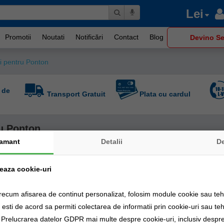
Lei
Promotii
Noutati
Notificări
Contact
Blog
Devino Se
i pentru Ponton
 de
Transport Gratuit
Plata cu cardul
u Ponton
amant
Detalii
D
zeaza cookie-uri
recum afisarea de continut personalizat, folosim module cookie sau tehn
sti de acord sa permiti colectarea de informatii prin cookie-uri sau teh
a Prelucrarea datelor GDPR mai multe despre cookie-uri, inclusiv despre 