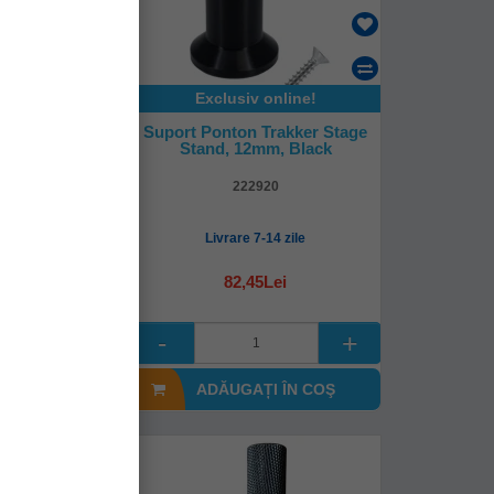
Exclusiv online!
Trakker Stage
Suport Ponton Trakker Stage
 16mm, Black
Stand, 12mm, Black
24
222920
mediată!
Livrare 7-14 zile
Lei
82,45Lei
I ÎN COŞ
ADĂUGAȚI ÎN COŞ