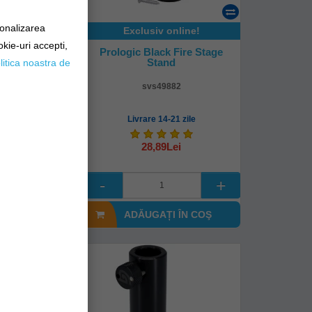
sonalizarea
Exclusiv online!
okie-uri accepti,
e Carp Zoom
Prologic Black Fire Stage
hal
Stand
litica noastra de
15
svs49882
mediată!
Livrare 14-21 zile
Lei
28,89Lei
I ÎN COŞ
ADĂUGAȚI ÎN COŞ