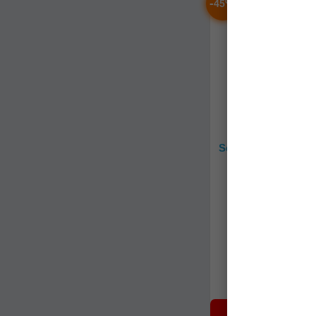
-
%
45
Set Picheti Alumini
Ponton Mostiro
ai-bs38-5
Stoc epuizat
59,90Lei
(-45%
32,97Lei
NOTIFICARE 