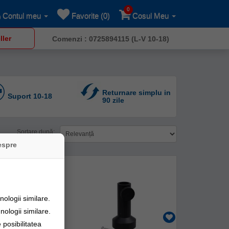
0
Contul meu
Favorite (0)
Cosul Meu
ller
Comenzi : 0725894115 (L-V 10-18)
Returnare simplu in
Suport 10-18
90 zile
Sortare după:
espre
ologii similare.
nologii similare.
posibilitatea