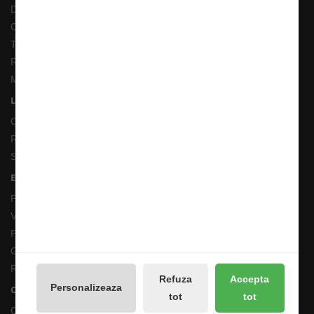
Despre noi
Cum comand ?
Termeni si Conditii
Returnari Produse si Garantii
Magazin de Pescuit
Linkuri Utile
Contacte
Returnări/Garantii Produse
Site Map
Extras
Producători
Vouchere cadou
Promotii
Galerie Foto
Reseteaza Notificarile
Refuza
Accepta
Personalizeaza
Contul meu
tot
tot
Contul meu