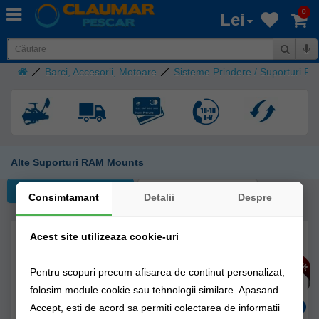
0
Lei
Barci, Accesorii, Motoare
Sisteme Prindere / Suporturi R
Alte Suporturi RAM Mounts
Filtreaza
Consimtamant
Detalii
Despre
Acest site utilizeaza cookie-uri
Pentru scopuri precum afisarea de continut personalizat,
folosim module cookie sau tehnologii similare. Apasand
Accept, esti de acord sa permiti colectarea de informatii