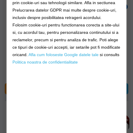
prin cookie-uri sau tehnologii similare. Afla in sectiunea
Prelucrarea datelor GDPR mai multe despre cookie-uri,
inclusiv despre posibilitatea retragerii acordului.
Suport Lanseta Ram
Suport Lanseta Ram
Folosim cookie-uri pentru functionarea corecta a site-ului
Mounts Light-speed
Mounts Light-speed
si, cu acordul tau, pentru personalizarea continutului si a
Fishing Rod Holder With
Fishing Rod Holder With
Revolution Socket Arm -
Rail Base
reclamelor, precum si pentru analiza de trafic. Poti alege
C Size
rap-370-rb-nbu
rap-370-r
ce tipuri de cookie-uri accepti, iar setarile pot fi modificate
oricand.
Afla cum foloseste Google datele tale
si consults
Livrare imediată!
Livrare imediată!
Politica noastra de confidentialitate
404,90Lei
479,90Lei
CUMPĂRĂ
CUMPĂRĂ