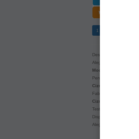
ADĂUGAȚI Î
1
2
3
4
Descoperă gama noast
Alege
cizme impermeab
Modelele termoizolan
Pentru stabilitate și s
Cizmele lungi și mode
Fabricate din
materiale
Cizmele confortabile și
Testate pentru
durabili
Disponibile în variante
p
Alege
cizme de pescuit