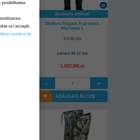
posibilitatea
online!
Exclusiv online!
sonalizarea
a X-protect,
Waders Rapala X-protect,
okie-uri accepti,
a Xxl
Marimea L
litica noastra de
(xxl)
23730-1(l)
8-72 ore
Livrare 48-72 ore
90Lei
1.022,90Lei
I ÎN COŞ
ADĂUGAȚI ÎN COŞ