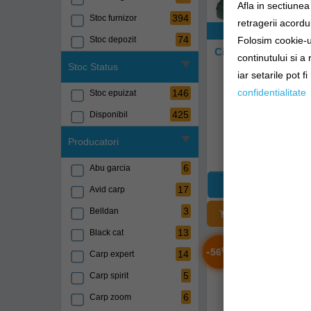
Afla in sectiune
394
Stoc furnizor
retragerii acordul
Exclusiv onli
74
Stoc depozit
Folosim cookie-ur
Cizme Jaxon Iarna 
continutului si a
45
Stoc Status
iar setarile pot f
ab-kfc45
confidentialitate
146
Stoc epuizat
425
Disponibil
Livrare 48-72 
Producatori
216,90Lei
6
Abu garcia
17
Avid carp
3
Belldan
ADĂUGAȚI Î
13
Black cat
-
%
56
14
Carp expert
5
Carp spirit
6
Carp zoom