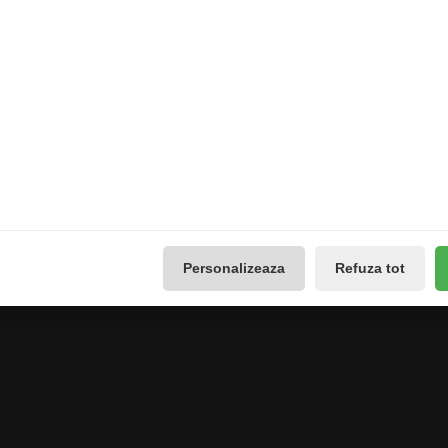
Extras
Contul meu
Producători
Contul meu
use
Vouchere cadou
Istoricul comenzilor
Promotii
Lista de dorințe
Galerie Foto
Buletin de știri
Reseteaza Notificarile
Administreaza preferintele
GDPR
Personalizeaza
Refuza tot