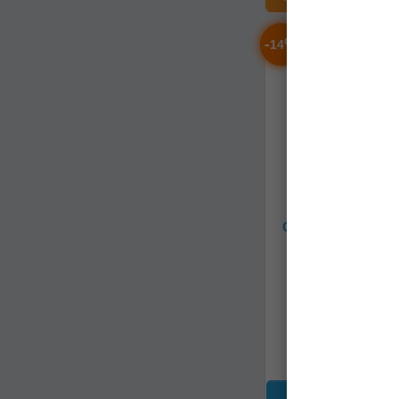
-
%
14
Cizme Fox Neopre
Camo & Khaki We
Marime U10 / 
cfw165
Livrare imedia
566,44Lei
(-14%
486,90Lei