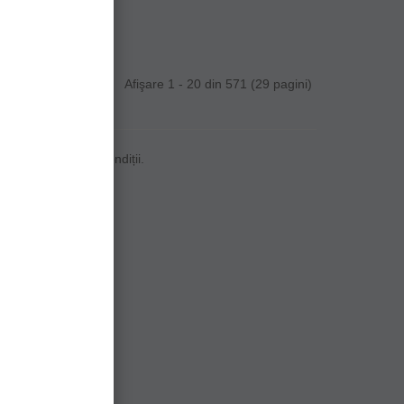
Afişare 1 - 20 din 571 (29 pagini)
i confort în orice condiții.
ri scăzute.
ice suprafață.