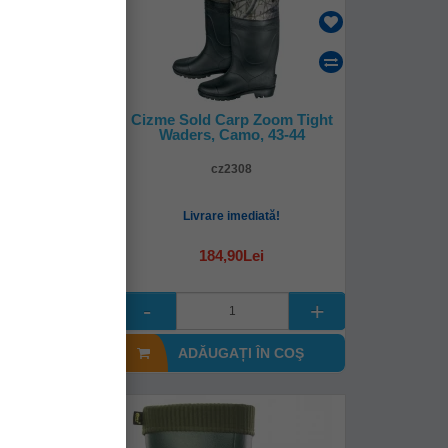
oprene Lined
Cizme Sold Carp Zoom Tight
i Wellies,
Waders, Camo, 43-44
8 / Eu42
63
cz2308
mediată!
Livrare imediată!
184,90Lei
i
(-14%)
0Lei
I ÎN COŞ
ADĂUGAȚI ÎN COŞ