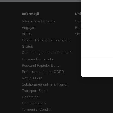
Informații
Linkuri Utile
6 Rate fara Dobanda
Contacte
Angajari
Returnări/Garantii Prod
ANPC
Site Map
Costuri Transport si Transport
Gratuit
Cum adaug un anunt in bazar?
Livrarea Comenzilor
Pescarul Faptelor Bune
Prelucrarea datelor GDPR
Retur 90 Zile
Solutionarea online a litigiilor
Transport Extern
Despre noi
Cum comand ?
Termeni si Conditii