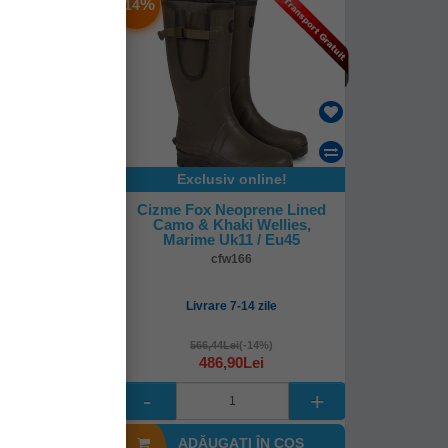
-
%
14
Exclusiv online!
oprene Lined
Cizme Fox Neoprene Lined
i Wellies,
Camo & Khaki Wellies,
9 / Eu43
Marime Uk11 / Eu45
64
cfw166
mediată!
Livrare 7-14 zile
i
(-14%)
566,44Lei
(-14%)
0Lei
486,90Lei
I ÎN COŞ
ADĂUGAȚI ÎN COŞ