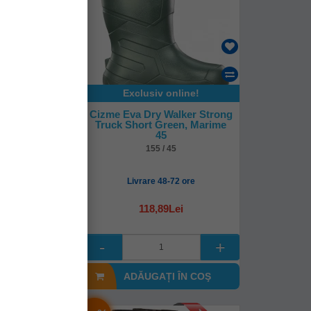
online!
Exclusiv online!
 Thermal Eva
Cizme Eva Dry Walker Strong
e Uk9 / Eu43
Truck Short Green, Marime
45
22
155 / 45
-14 zile
Livrare 48-72 ore
118,89Lei
i
(-14%)
0Lei
I ÎN COŞ
ADĂUGAȚI ÎN COŞ