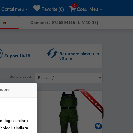
0
Contul meu
Favorite (0)
Cosul Meu
ller
Comenzi : 0725894115 (L-V 10-18)
Returnare simplu in
Suport 10-18
90 zile
Sortare după:
espre
ologii similare.
nologii similare.