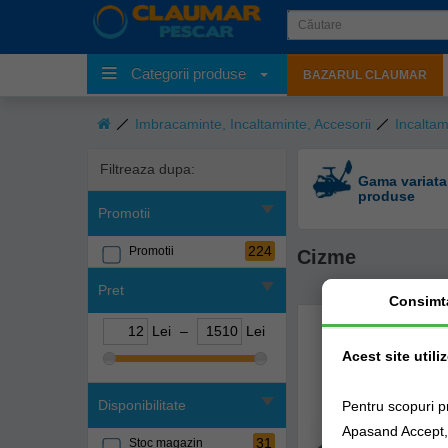
Categorii produse
BAZARUL CLAUMAR
Imbracaminte, Incaltaminte, Accesorii
Incaltam
Filtreaza dupa:
Gama variata
produse
Promotii
224
Promotii
Cizme
Pret
Consimt
Lei
–
Lei
Acest site utili
Disponibilitate
Pentru scopuri p
Apasand Accept, e
31
Stoc magazin