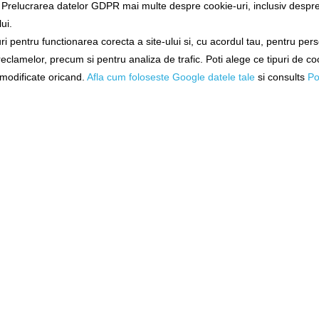
a Prelucrarea datelor GDPR mai multe despre cookie-uri, inclusiv despre 
ui.
ne!
Exclusiv online!
Exclusiv 
i pentru functionarea corecta a site-ului si, cu acordul tau, pentru per
Grimer Sh
Waders Rapala X-protect,
Waders Rapal
 reclamelor, precum si pentru analiza de trafic. Poti alege ce tipuri de co
Marimea Xl
Marime
i modificate oricand.
Afla cum foloseste Google datele tale
si consults
Po
23730-1(xl)
23730-1
ore
Livrare 48-72 ore
Livrare 4
1.022,90Lei
1.022,
N COŞ
ADĂUGAȚI ÎN COŞ
ADĂUGAȚ
-
%
14