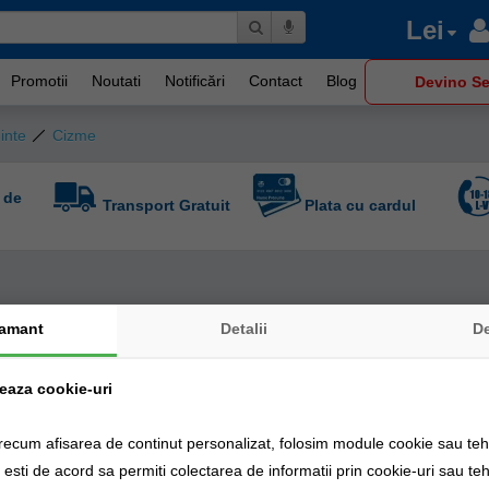
Lei
Promotii
Noutati
Notificări
Contact
Blog
Devino Se
inte
Cizme
 de
Transport Gratuit
Plata cu cardul
amant
Detalii
D
zeaza cookie-uri
recum afisarea de continut personalizat, folosim module cookie sau tehn
sti de acord sa permiti colectarea de informatii prin cookie-uri sau teh