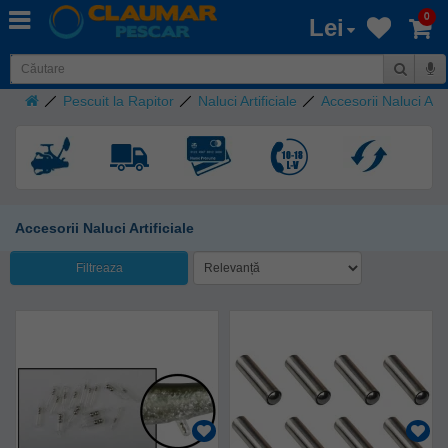
0
Lei
Pescuit la Rapitor
Naluci Artificiale
Accesorii Naluci Artif
Accesorii Naluci Artificiale
Filtreaza