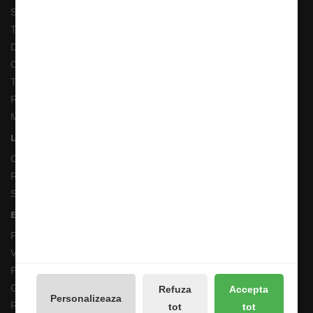
Solutionarea online a litigiilor
Transport Extern
Despre noi
Cum comand ?
Termeni si Conditii
Returnari Produse si Garantii
Magazin de Pescuit
Linkuri Utile
Contacte
Returnări/Garantii Produse
Site Map
Extras
Producători
Vouchere cadou
Promotii
Galerie Foto
Refuza
Accepta
Personalizeaza
Reseteaza Notificarile
tot
tot