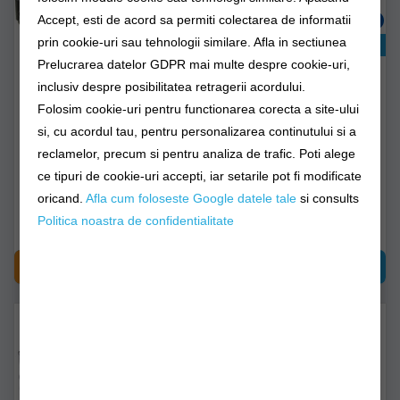
Accept, esti de acord sa permiti colectarea de informatii
prin cookie-uri sau tehnologii similare. Afla in sectiunea
Exclusiv online!
Prelucrarea datelor GDPR mai multe despre cookie-uri,
Suport Bauturi Ngt 3 In 1
Ceara De Protectie
Bottle Cup & Can
Victorinox Pentru
inclusiv despre posibilitatea retragerii acordului.
Tocator, 204g
Folosim cookie-uri pentru functionarea corecta a site-ului
si, cu acordul tau, pentru personalizarea continutului si a
ngt-fo-drinksholder-419
7.4119
reclamelor, precum si pentru analiza de trafic. Poti alege
ce tipuri de cookie-uri accepti, iar setarile pot fi modificate
Livrare imediată!
Livrare 24-48 ore
oricand.
Afla cum foloseste Google datele tale
si consults
97,90Lei
168,90Lei
Politica noastra de confidentialitate
CUMPĂRĂ
CUMPĂRĂ