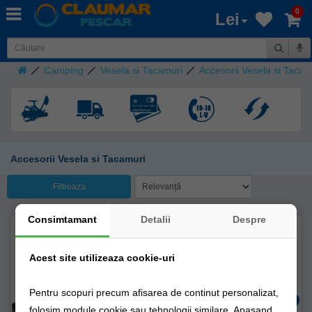
0
Lei
Camping
Vesela si Tacamuri
Accesorii Vesela si Tacam
Accesorii Vesela si Tacamuri
Filtreaza
Consimtamant
Detalii
Despre
Acest site utilizeaza cookie-uri
Pentru scopuri precum afisarea de continut personalizat,
folosim module cookie sau tehnologii similare. Apasand