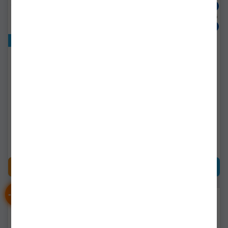
Exclusiv online!
Suport Pahar/ Cana Pro
Port Sticla Spro Freestyle
Fl Cu Montare Pe Scaun
Cu Carabina Blue
64-67591
004702-00303-00000
Livrare 24-48 ore
Livrare imediată!
65,90Lei
13,90Lei
CUMPĂRĂ
CUMPĂRĂ
-
%
-
%
51
41