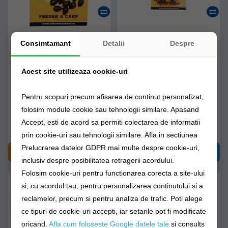
Conector Rapid Claumar
Conector Rapid Claumar
Consimtamant
Detalii
Despre
Fast Change Feeder
Fast Change Feeder
10/plic S
10/plic L
Acest site utilizeaza cookie-uri
clm241078
clm241085
Pentru scopuri precum afisarea de continut personalizat,
Livrare imediată!
Livrare imediată!
folosim module cookie sau tehnologii similare. Apasand
Accept, esti de acord sa permiti colectarea de informatii
8,91Lei
8,91Lei
prin cookie-uri sau tehnologii similare. Afla in sectiunea
Prelucrarea datelor GDPR mai multe despre cookie-uri,
CUMPĂRĂ
CUMPĂRĂ
inclusiv despre posibilitatea retragerii acordului.
Folosim cookie-uri pentru functionarea corecta a site-ului
si, cu acordul tau, pentru personalizarea continutului si a
reclamelor, precum si pentru analiza de trafic. Poti alege
ce tipuri de cookie-uri accepti, iar setarile pot fi modificate
oricand.
Afla cum foloseste Google datele tale
si consults