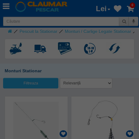
0
Lei
Pescuit la Stationar
Monturi / Carlige Legate Stationar
Monturi Stationar
Filtreaza