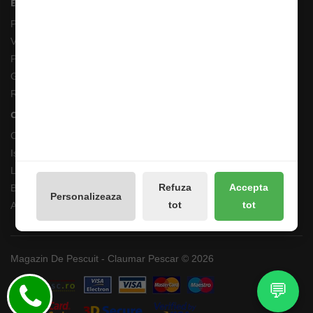
Extras
Producători
Vouchere cadou
Promotii
Galerie Foto
Reseteaza Notificarile
Contul meu
Contul meu
Istoricul comenzilor
Lista de dorințe
Refuza
Accepta
Buletin de știri
Personalizeaza
tot
tot
Administreaza preferintele GDPR
Magazin De Pescuit - Claumar Pescar © 2026
💬