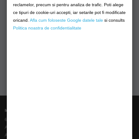
reclamelor, precum si pentru analiza de trafic. Poti alege
ce tipuri de cookie-uri accepti, iar setarile pot fi modificate
oricand.
Afla cum foloseste Google datele tale
si consults
Politica noastra de confidentialitate
Informații
6 Rate fara Dobanda
Angajari
ANPC