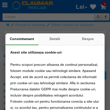
0
Lei
Pescuit la Stationar
Oferte Combo-uri Stationar
Consimtamant
Detalii
Despre
Acest site utilizeaza cookie-uri
Oferte Combo-uri Stationar
Pentru scopuri precum afisarea de continut personalizat,
Nu sunt produse în această categorie.
folosim module cookie sau tehnologii similare. Apasand
Continuă
Accept, esti de acord sa permiti colectarea de informatii
prin cookie-uri sau tehnologii similare. Afla in sectiunea
In aceasta categorie veti gasi oferte avantajoase pentru
Prelucrarea datelor GDPR mai multe despre cookie-uri,
pescuitul stationar.Ofertele variaza in functie de stocurile
inclusiv despre posibilitatea retragerii acordului.
importatorilor si utilitatea acestor combo-uri in pescuitul
Folosim cookie-uri pentru functionarea corecta a site-ului
stationar.Combo-urile variaza precum varga si suportul
si, cu acordul tau, pentru personalizarea continutului si a
aferent acestuia, diferite dimensiuni de vergi etc