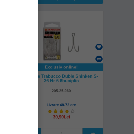
Exclusiv online!
kel
Ancore Trabucco Duble Shinken S-
36 Nr 6 6buc/plic
205-25-060
Livrare 48-72 ore
30,90Lei