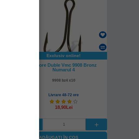
Exclusiv online!
kel
Ancore Duble Vmc 9908 Bronz
Numarul 4
9908 bz4 x10
Livrare 48-72 ore
18,90Lei
ADĂUGAȚI ÎN COŞ