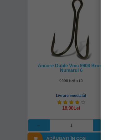
Ancore Duble Vmc 9908 Bronz
Anco
Numarul 6
9908 bz6 x10
Livrare imediată!
18,90Lei
ADĂUGAȚI ÎN COŞ
A