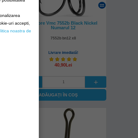
posibilitatea
sonalizarea
Paleta
Ancore Vmc 7552b Black Nickel
okie-uri accepti,
Numarul 12
litica noastra de
7552b bn12 x8
Livrare imediată!
40,90Lei
ADĂUGAȚI ÎN COŞ