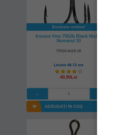
Exclusiv online!
Ancore Vmc 7552b Black Nickel
Anco
Numarul 10
7552b bn10 x8
Livrare 48-72 ore
40,90Lei
ADĂUGAȚI ÎN COŞ
A