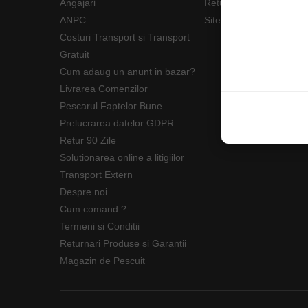
Angajari
Returnări/Garantii Prod
ANPC
Site Map
Costuri Transport si Transport
Gratuit
Cum adaug un anunt in bazar?
Livrarea Comenzilor
Pescarul Faptelor Bune
Prelucrarea datelor GDPR
Retur 90 Zile
Solutionarea online a litigiilor
Transport Extern
Despre noi
Cum comand ?
Termeni si Conditii
Returnari Produse si Garantii
Magazin de Pescuit