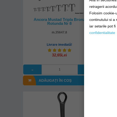
Afla in sectiune
retragerii acordul
Folosim cookie-ur
Ancora Mustad Tripla Bronz
Ancor
continutului si a
Rotunda Nr 8
iar setarile pot f
m.35647.8
confidentialitate
Livrare imediată!
32,65Lei
ADĂUGAȚI ÎN COŞ
A