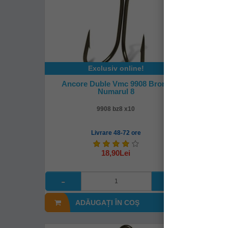
Exclusiv online!
Ancore Duble Vmc 9908 Bronz
Ancor
Numarul 8
9908 bz8 x10
Livrare 48-72 ore
18,90Lei
ADĂUGAȚI ÎN COŞ
A