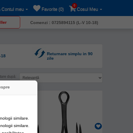
0
Contul meu
Favorite (0)
Cosul Meu
ller
Comenzi : 0725894115 (L-V 10-18)
Returnare simplu in 90
-18
zile
tare după:
espre
ologii similare.
nologii similare.