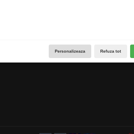
use
Vouchere cadou
Istoricul comenzilor
Promotii
Lista de dorințe
Galerie Foto
Buletin de știri
Reseteaza Notificarile
Administreaza preferintele
GDPR
Personalizeaza
Refuza tot