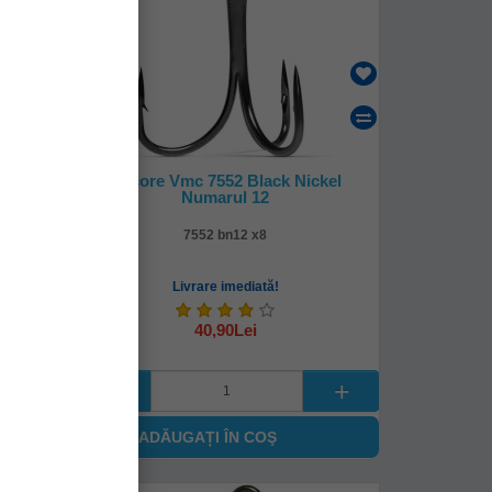
ckel
Ancore Vmc 7552 Black Nickel
Numarul 12
7552 bn12 x8
Livrare imediată!
40,90Lei
ADĂUGAȚI ÎN COŞ