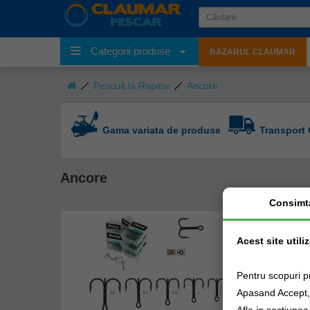
Categorii produse
BAZARUL CLAUMAR
Pescuit la Rapitor
Ancore
Gama variata de produse
Transport 
Ancore
Consimt
Acest site utili
Pentru scopuri p
Apasand Accept, e