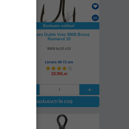
Exclusiv online!
onz
Ancore Duble Vmc 9908 Bronz
Numarul 10
9908 bz10 x10
Livrare 48-72 ore
18,90Lei
ADĂUGAȚI ÎN COŞ