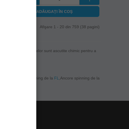
ADĂUGAȚI ÎN COŞ
Afişare 1 - 20 din 759 (38 pagini)
ilor.Majoritatea anocrelor sunt ascutite chimic pentru a
yabusa
,Ancore spinning de la
FL
,Ancore spinning de la