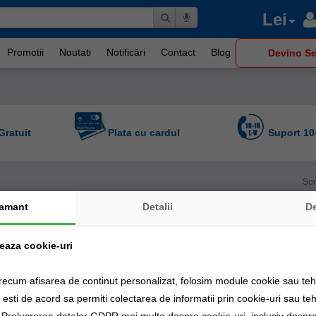
Lei
Promotii
Noutati
Notificări
Contact
Blog
Devino Se
Gratuit
Plata cu cardul
Suport 10
Sor
amant
Detalii
D
zeaza cookie-uri
recum afisarea de continut personalizat, folosim module cookie sau tehn
sti de acord sa permiti colectarea de informatii prin cookie-uri sau teh