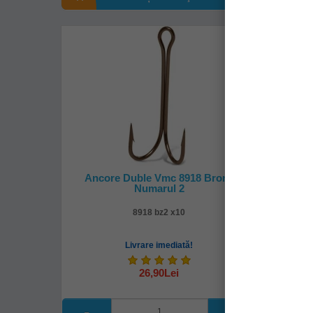
Ancore Duble Vmc 8918 Bronz
Ancore
Numarul 2
8918 bz2 x10
Livrare imediată!
26,90Lei