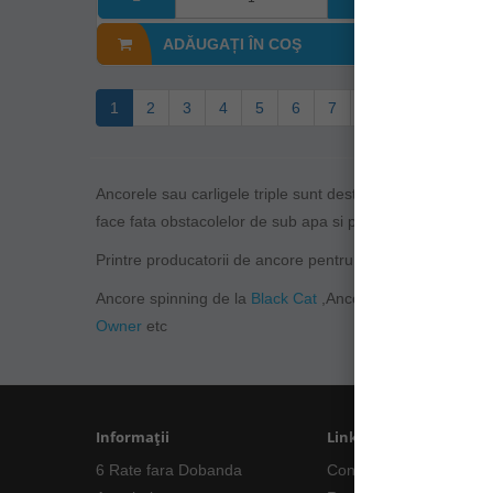
ADĂUGAȚI ÎN COŞ
A
1
2
3
4
5
6
7
8
9
>
>|
Ancorele sau carligele triple sunt destinate pescuitului la
face fata obstacolelor de sub apa si pentru a ramane ascu
Printre producatorii de ancore pentru spinning putem rami
Ancore spinning de la
Black Cat
,Ancore spinning de la
C
Owner
etc
Informații
Linkuri Utile
6 Rate fara Dobanda
Contacte