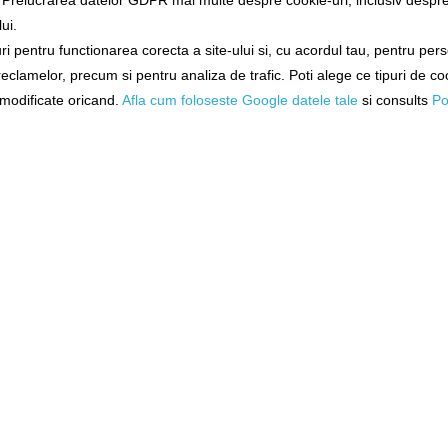
a Prelucrarea datelor GDPR mai multe despre cookie-uri, inclusiv despre 
ui.
Exclusiv online!
i pentru functionarea corecta a site-ului si, cu acordul tau, pentru per
ă Vmc 7548 Black/nickel +
Ancoră Vmc 7548 Black/nickel 
 reclamelor, precum si pentru analiza de trafic. Poti alege ce tipuri de co
Paleta Silver 4 X2
Silver 8 X2
i modificate oricand.
Afla cum foloseste Google datele tale
si consults
Po
7548 bd4 x2
7548 bd8 x2
Livrare imediată!
Livrare 48-72 ore
43,90Lei
43,90Lei
DĂUGAȚI ÎN COŞ
ADĂUGAȚI ÎN COŞ