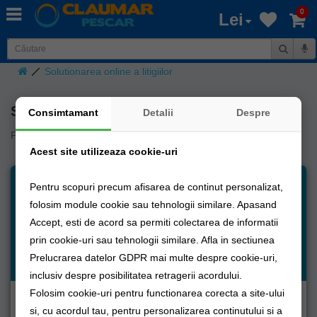
0
Lei
Solutionarea online a litigiilor
Solutionarea online a litigiilor
Consimtamant
Detalii
Despre
Pentru a accesa Solutionarea online a litigiilor
click aici
Acest site utilizeaza cookie-uri
Pentru scopuri precum afisarea de continut personalizat,
Inscrie-te acum și vei fi la
folosim module cookie sau tehnologii similare. Apasand
curent cu noutățile!
Accept, esti de acord sa permiti colectarea de informatii
Alăturați-vă listei noastre de notificări pentru a primi
prin cookie-uri sau tehnologii similare. Afla in sectiunea
ultimele actualizări și reduceri din magazinul nostru.
Prelucrarea datelor GDPR mai multe despre cookie-uri,
inclusiv despre posibilitatea retragerii acordului.
Folosim cookie-uri pentru functionarea corecta a site-ului
si, cu acordul tau, pentru personalizarea continutului si a