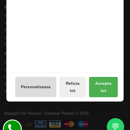
Extras
Producători
Vouchere cadou
Promotii
Galerie Foto
Reseteaza Notificarile
Contul meu
Contul meu
Istoricul comenzilor
Lista de dorințe
Refuza
Accepta
Buletin de știri
Personalizeaza
tot
tot
Administreaza preferintele GDPR
Magazin De Pescuit - Claumar Pescar © 2026
💬