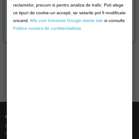
reclamelor, precum si pentru analiza de trafic. Poti alege
ce tipuri de cookie-uri accepti, iar setarile pot fi modificate
oricand.
Afla cum foloseste Google datele tale
si consults
INSCRIE-TE!
Politica noastra de confidentialitate
Informații
6 Rate fara Dobanda
Angajari