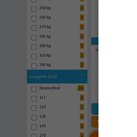
2
200 kg
1
240 kg
1
270 kg
1
290 kg
Exclusiv onli
1
300 kg
Pluta De Salvare La
World Ii Contai
1
310 kg
Persoane
1
340 kg
789068
8
350 kg
Lungime (cm)
Livrare 14-21 z
1
355 kg
24
Nespecificat
8.024,90Lei
(-10
1
360 kg
7.222,90Le
2
117
3
380 kg
1
120
1
400 kg
1
138
3
ADĂUGAȚI Î
410 kg
1
140
3
425 kg
1
170