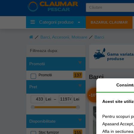
Categorii produse
BAZARUL CLAUMAR
Barci, Accesorii, Motoare
Barci
Filtreaza dupa:
Gama variata
produse
Promotii
137
Promotii
Barci
Consimt
Pret
-
%
10
Lei
–
Lei
Acest site utili
Pentru scopuri p
Disponibilitate
Apasand Accept, e
Afla in sectiune
155
Stoc furnizor