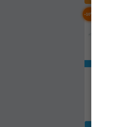
5
249
7
610 kg
1
253
-
%
10
1
620 kg
3
257
1
642 kg
1
258
2
700 kg
1
262
3
710 kg
3
263
4
750 kg
3
265
3
780 kg
Exclusiv onli
2
266
1
820 kg
Pluta De Salvare 
2
270
Atlantic Ii L Ge
1
840 kg
Persoane Cro
2
275
789077
3
850 kg
4
280
1
900 kg
Livrare 14-21 z
1
285
1
950 kg
1
286
7.828,91Lei
(-10
4
1000 kg
7.046,89Le
4
290
3
1100 kg
2
296