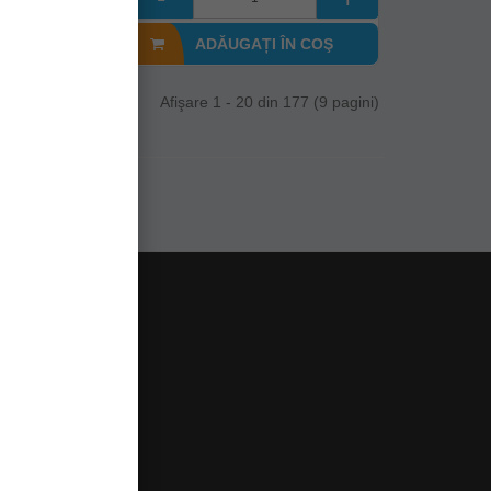
I ÎN COŞ
ADĂUGAȚI ÎN COŞ
Afişare 1 - 20 din 177 (9 pagini)