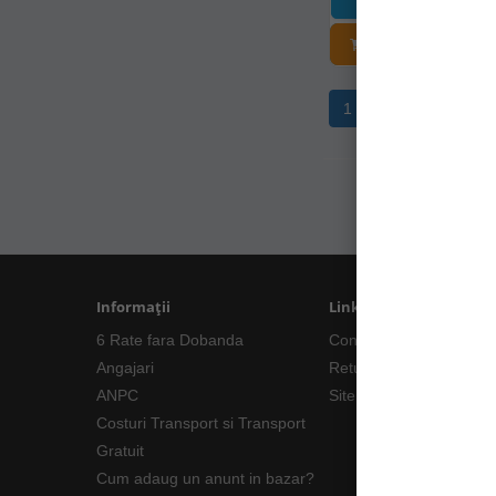
5
298
ADĂUGAȚI Î
2
300
2
301
1
2
3
4
2
302
2
303
4
307
2
310
2
317
Informații
Linkuri Utile
4
318
6 Rate fara Dobanda
Contacte
4
320
Angajari
Returnări/Garantii Prod
1
323
ANPC
Site Map
2
325
Costuri Transport si Transport
1
330
Gratuit
Cum adaug un anunt in bazar?
2
333