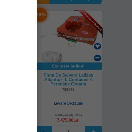
-
%
10
online!
Exclusiv online!
are Lalizas
Pluta De Salvare Lalizas
 Container 6
Atlantic Ii L Container 4
 Croatia
Persoane Croatia
76
789075
-21 zile
Livrare 14-21 zile
i
(-10%)
8.305,90Lei
(-10%)
90Lei
7.475,90Lei