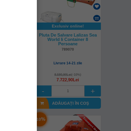
online!
Exclusiv online!
e Lalizas Sea
Pluta De Salvare Lalizas Sea
a 10 Persoane
World Ii Container 8
Persoane
72
789070
-21 zile
Livrare 14-21 zile
i
(-10%)
8.580,90Lei
(-10%)
90Lei
7.722,90Lei
I ÎN COŞ
ADĂUGAȚI ÎN COŞ
-
%
10