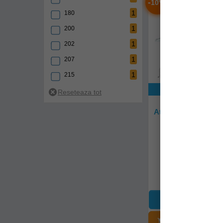
-
%
10
4
430 kg
1
180
4
438 kg
1
200
5
450 kg
1
202
1
460 kg
1
207
1
476 kg
1
215
2
480 kg
Exclusiv onli
1
217
2
484 kg
Pluta De Salvare 
2
224
Atlantic Iso9650 Co
4
495 kg
Persoane
2
225
16
789058
500 kg
1
230
2
510 kg
1
235
Livrare 14-21 z
2
520 kg
5
240
12.396,90Lei
(-1
2
550 kg
11.157,89Le
1
241
1
566 kg
3
242
1
586 kg
1
243
ADĂUGAȚI Î
9
600 kg