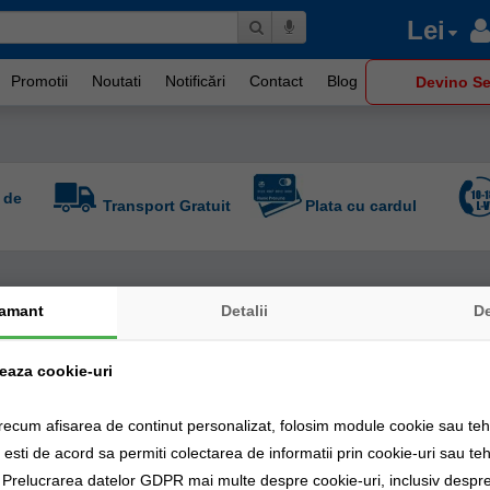
Lei
Promotii
Noutati
Notificări
Contact
Blog
Devino Se
 de
Transport Gratuit
Plata cu cardul
amant
Detalii
D
-
%
-
%
10
10
zeaza cookie-uri
recum afisarea de continut personalizat, folosim module cookie sau tehn
sti de acord sa permiti colectarea de informatii prin cookie-uri sau teh
a Prelucrarea datelor GDPR mai multe despre cookie-uri, inclusiv despre 