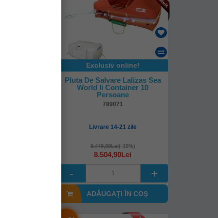
online!
Exclusiv online!
e Lalizas Sea
Pluta De Salvare Lalizas Sea
ntainer 12
World Ii Container 10
oane
Persoane
64
789071
-21 zile
Livrare 14-21 zile
i
(-10%)
9.449,89Lei
(-10%)
90Lei
8.504,90Lei
I ÎN COŞ
ADĂUGAȚI ÎN COŞ