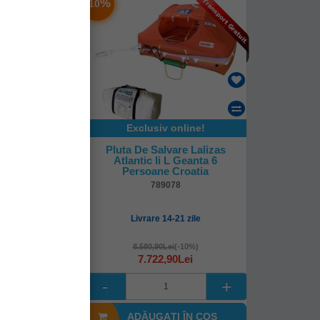
-
%
10
online!
Exclusiv online!
are Lalizas
Pluta De Salvare Lalizas
L Geanta 8
Atlantic Ii L Geanta 6
 Croatia
Persoane Croatia
85
789078
-21 zile
Livrare 14-21 zile
i
(-10%)
8.580,90Lei
(-10%)
90Lei
7.722,90Lei
I ÎN COŞ
ADĂUGAȚI ÎN COŞ