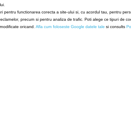
ui.
i pentru functionarea corecta a site-ului si, cu acordul tau, pentru per
ne!
Exclusiv online!
Exclusiv 
 reclamelor, precum si pentru analiza de trafic. Poti alege ce tipuri de co
 Barca
Scaun Gonflabil Barca
Scaun Gonfl
in
Allroundmarin
Allroun
i modificate oricand.
Afla cum foloseste Google datele tale
si consults
Po
ellgrau,
Schlauchbootsitz Hellgrau,
Schlauchbootsi
86cm
75
566462
5664
ile
Livrare 14-21 zile
Livrare 14
%)
1.313,90Lei
(-10%)
1.260,90Le
i
1.182,90Lei
1.134,
N COŞ
ADĂUGAȚI ÎN COŞ
ADĂUGAȚ
-
%
-
%
10
10