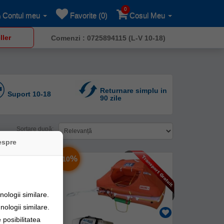
0
Contul meu
Favorite (0)
Cosul Meu
ller
Comenzi : 0725894115 (L-V 10-18)
Returnare simplu in
Suport 10-18
90 zile
Sortare după:
espre
-
%
10
ologii similare.
nologii similare.
posibilitatea