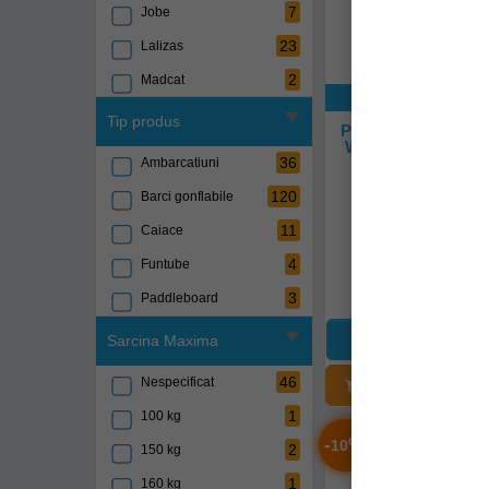
7
Jobe
23
Lalizas
2
Madcat
Exclusiv onli
2
Nash
Tip produs
Pluta De Salvare La
World Ii Geanta 6 
1
Prologic
36
Ambarcatiuni
7
Roto boat
789067
120
Barci gonflabile
1
Savage gear
11
Caiace
Livrare 14-21 z
6
Sevylor
4
Funtube
7.732,90Lei
(-10
1
Skeater
6.959,90Le
3
Paddleboard
3
Sonik
Sarcina Maxima
3
Zeck
46
Nespecificat
ADĂUGAȚI Î
1
100 kg
-
%
10
2
150 kg
1
160 kg