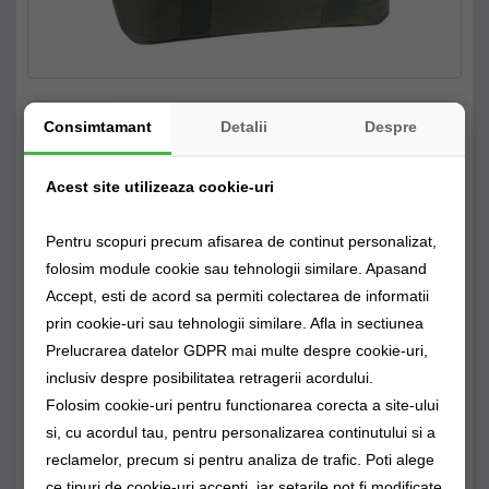
Consimtamant
Detalii
Despre
Acest site utilizeaza cookie-uri
Geanta Termica Mikado Enclave S,
Pentru scopuri precum afisarea de continut personalizat,
28x23x19.5cm
folosim module cookie sau tehnologii similare. Apasand
142,90Lei
Accept, esti de acord sa permiti colectarea de informatii
Producător:
Mikado
prin cookie-uri sau tehnologii similare. Afla in sectiunea
Cod produs: uwf-018-s
Prelucrarea datelor GDPR mai multe despre cookie-uri,
Disponibilitate: Livrare 7-14 zile
inclusiv despre posibilitatea retragerii acordului.
Folosim cookie-uri pentru functionarea corecta a site-ului
Stoc Magazin fizic
Stoc Depozit Claumar
Stoc Furnizor
si, cu acordul tau, pentru personalizarea continutului si a
reclamelor, precum si pentru analiza de trafic. Poti alege
ce tipuri de cookie-uri accepti, iar setarile pot fi modificate