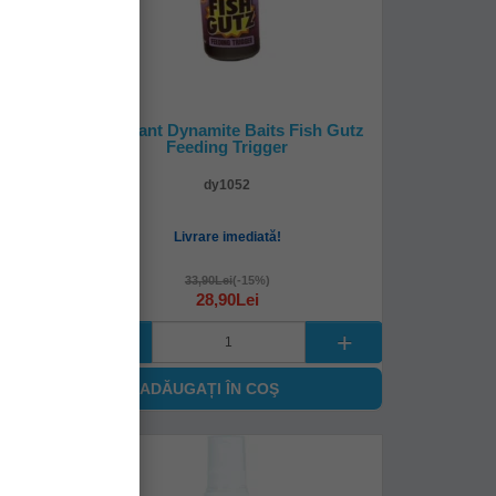
Stim
Atractant Dynamite Baits Fish Gutz
 300ml
Feeding Trigger
dy1052
Livrare imediată!
33,90Lei
(-15%)
28,90Lei
ADĂUGAȚI ÎN COŞ