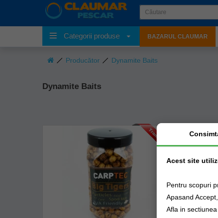
Categorii produse
BAZARUL CLAUMAR
Producător
Dynamite Baits
Dynamite Baits
Consimt
Acest site utili
Pentru scopuri p
Apasand Accept, e
Afla in sectiune