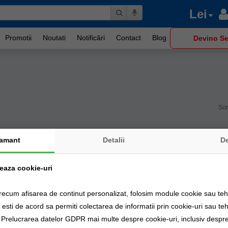
Lei
Promotii
Noutati
Notificări
Contact
Blog
Devino Se
Sor
amant
Detalii
D
zeaza cookie-uri
recum afisarea de continut personalizat, folosim module cookie sau tehn
sti de acord sa permiti colectarea de informatii prin cookie-uri sau teh
a Prelucrarea datelor GDPR mai multe despre cookie-uri, inclusiv despre 