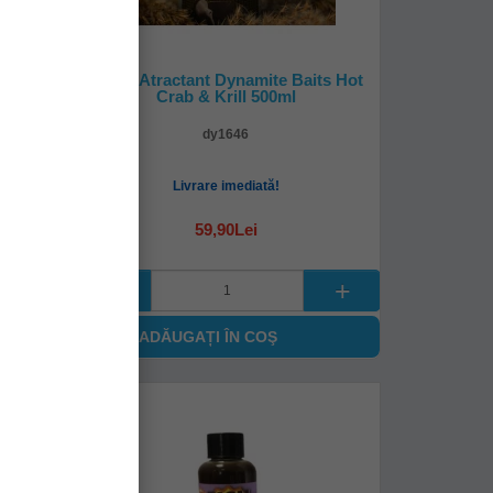
ren
Lichid Atractant Dynamite Baits Hot
Crab & Krill 500ml
dy1646
Livrare imediată!
59,90Lei
ADĂUGAȚI ÎN COŞ
-
%
15