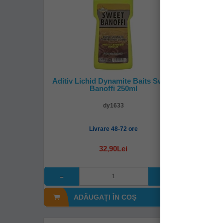
Aditiv Lichid Dynamite Baits Sweet
Wafters 
Banoffi 250ml
dy1633
Livrare 48-72 ore
32,90Lei
ADĂUGAȚI ÎN COŞ
A