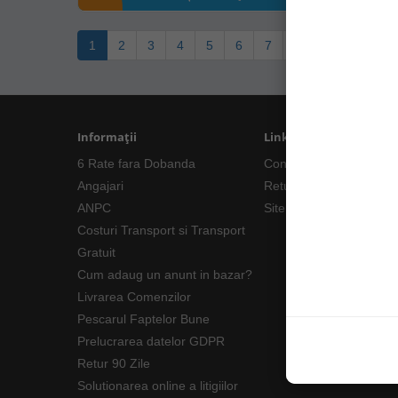
1
2
3
4
5
6
7
8
9
>
>|
Informații
Linkuri Utile
6 Rate fara Dobanda
Contacte
Angajari
Returnări/Garantii Prod
ANPC
Site Map
Costuri Transport si Transport
Gratuit
Cum adaug un anunt in bazar?
Livrarea Comenzilor
Pescarul Faptelor Bune
Prelucrarea datelor GDPR
Retur 90 Zile
Solutionarea online a litigiilor