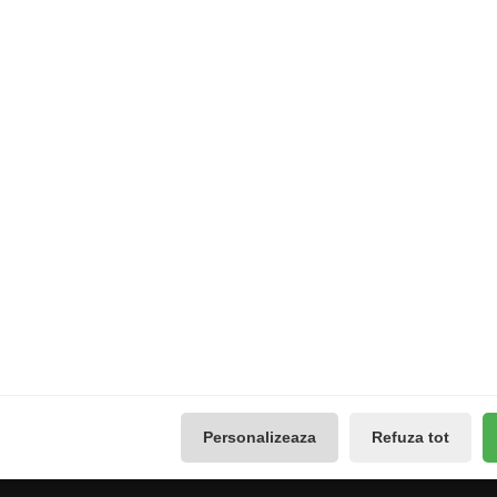
Extras
Contul meu
Producători
Contul meu
use
Vouchere cadou
Istoricul comenzilor
Promotii
Lista de dorințe
Galerie Foto
Buletin de știri
Reseteaza Notificarile
Administreaza preferintele
GDPR
Personalizeaza
Refuza tot