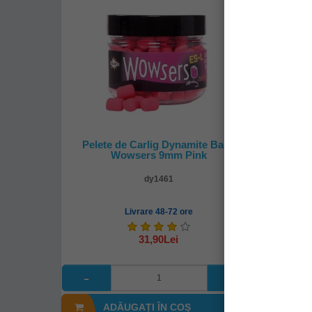
Pelete de Carlig Dynamite Baits
Dumbel
Wowsers 9mm Pink
ES-
dy1461
Livrare 48-72 ore
31,90Lei
ADĂUGAȚI ÎN COŞ
A