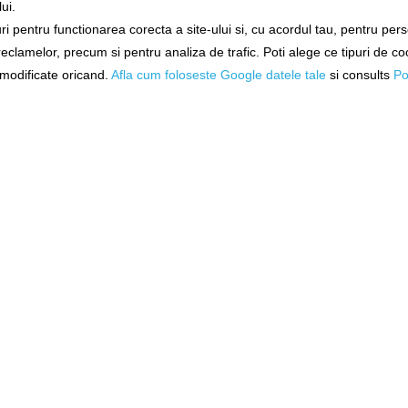
ui.
YNAMITE BAITS Peppered
Pelete de Carlig Dynamite B
i pentru functionarea corecta a site-ului si, cu acordul tau, pentru per
Fruit, 100ml
Wowsers 9mm White
 reclamelor, precum si pentru analiza de trafic. Poti alege ce tipuri de co
dy1928
dy1465
i modificate oricand.
Afla cum foloseste Google datele tale
si consults
Po
Livrare 48-72 ore
Livrare imediată!
51,90Lei
32,90Lei
DĂUGAȚI ÎN COŞ
ADĂUGAȚI ÎN COŞ
-
%
31