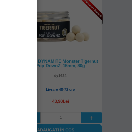
cers,
Boilies DYNAMITE Monster Tigernut
mm
Pop-DownZ, 15mm, 80g
dy1624
Livrare 48-72 ore
43,90Lei
ADĂUGAȚI ÎN COŞ