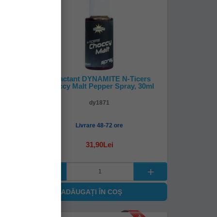
icers,
Atractant DYNAMITE N-Ticers
mm
Choccy Malt Pepper Spray, 30ml
dy1871
Livrare 48-72 ore
31,90Lei
ADĂUGAȚI ÎN COŞ