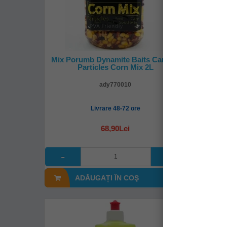
Mix Porumb Dynamite Baits Carptec
Pop-U
Particles Corn Mix 2L
ady770010
Livrare 48-72 ore
68,90Lei
ADĂUGAȚI ÎN COŞ
A