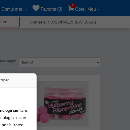
0
Contul meu
Favorite (0)
Cosul Meu
ller
Comenzi : 0725894115 (L-V 10-18)
tare după:
espre
ologii similare.
nologii similare.
posibilitatea