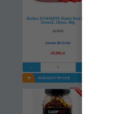
Boilies DYNAMITE Robin Red Pop-
Alune
DownZ, 15mm, 80g
Frenzi
dy1628
Livrare 48-72 ore
43,90Lei
ADĂUGAȚI ÎN COŞ
A