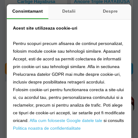
Carlige Hayabusa
Ancore Triple HAYABUSA
H.SDE198, Nr.10,
Shunkan Round, Nr.8,
10buc/plic
8buc/pac
Consimtamant
Detalii
Despre
h.sde198/10
ff600-8
Acest site utilizeaza cookie-uri
Livrare imediată!
Livrare imediată!
Pentru scopuri precum afisarea de continut personalizat,
folosim module cookie sau tehnologii similare. Apasand
8,12Lei
30,90Lei
Accept, esti de acord sa permiti colectarea de informatii
prin cookie-uri sau tehnologii similare. Afla in sectiunea
CUMPĂRĂ
CUMPĂRĂ
Prelucrarea datelor GDPR mai multe despre cookie-uri,
inclusiv despre posibilitatea retragerii acordului.
Folosim cookie-uri pentru functionarea corecta a site-ului
si, cu acordul tau, pentru personalizarea continutului si a
reclamelor, precum si pentru analiza de trafic. Poti alege
ce tipuri de cookie-uri accepti, iar setarile pot fi modificate
oricand.
Afla cum foloseste Google datele tale
si consults
Politica noastra de confidentialitate