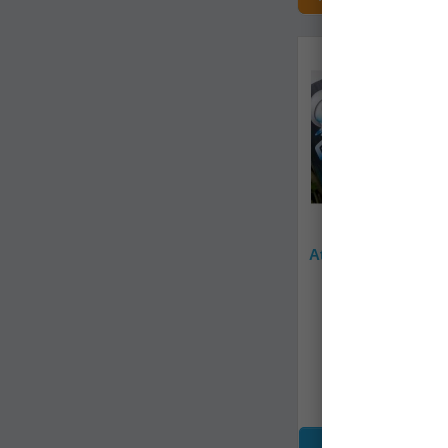
1
Shellfish
1
Epidemia
5
Transparent
1
Extreme garlic
14
Verde
2
F1
29
Verde fluo
12
Faina de peste
1
Visiniu
3
Ficat
8
Fructe
1
Fructe de mare
1
Fructe tropicale
Atractant Korda G
Berry 115 M
1
Fructul pasiunii
goo25
2
Glm
4
Halibut
Livrare imedia
1
Hybrid
98,90Lei
1
Indian spice
1
Insecte