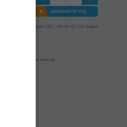
I ÎN COŞ
ADĂUGAȚI ÎN COŞ
Afişare 161 - 180 din 417 (21 pagini)
sențiale pentru momeli eficiente.
vează instant peștii.
uit!