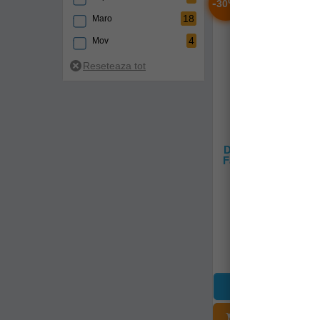
-
%
30
1
Chilli
18
Maro
5
Ciocolata
4
Mov
4
Citrice
14
Multicolor
1
Classic sweetcorn
54
Natur
2
Competition carp
1
Natura
6
Condimente
4
Natural
1
Condimente dulci
Dip Crafty Catcher
1
Negru
Fast Food Coconut
8
Crab
200ml
33
Nespecificat
2
v00408
Crap
1
Orange
1
Crawfish
19
Portocaliu
Livrare imedia
3
Creveti
3
Potocaliu
29,90Lei
(-30%
2
Crustacee
20,90Lei
31
Rosu
1
Diamond whites
10
Roz
2
Dude
1
Roz fluo
ADĂUGAȚI Î
6
Dulce