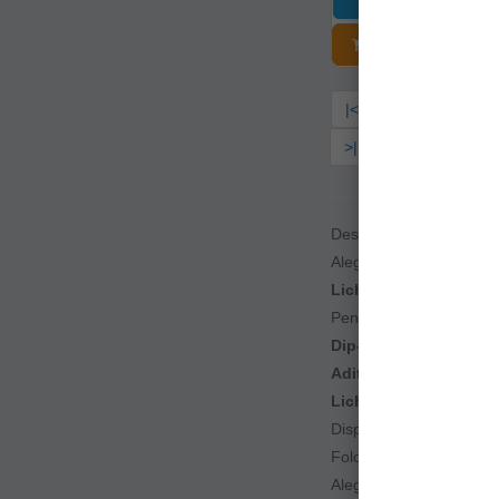
24
Krill
ADĂUGAȚI Î
1
Lamaie
2
Larve
|<
<
5
6
Larve de libelula /
2
bloodworm
>|
1
Malt
7
Mango
Descoperă gama noast
1
Mango & krill
Alege
dip-uri solubile 
1
Mango-krill
Lichidele atractante p
1
Melci
Pentru rezultate maxi
Dip-urile pentru pop-u
5
Miere
Aditivii lichizi pentru 
3
Monster crab
Lichidele aromatizate ș
1
Mreana
Disponibile într-o varie
3
Mulberry
Folosește
intensificato
Alege
dip-uri și atracta
8
N-butyric