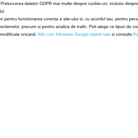
a Prelucrarea datelor GDPR mai multe despre cookie-uri, inclusiv despre 
ui.
i pentru functionarea corecta a site-ului si, cu acordul tau, pentru per
rike Pro
Lichid Atractant Dynamite
Dip Fluo Mg 
 reclamelor, precum si pentru analiza de trafic. Poti alege ce tipuri de co
100ml
Baits Swim Stim Pellet Soak
Ustu
500ml F1 Sweet
i modificate oricand.
Afla cum foloseste Google datele tale
si consults
Po
dy1423
mg8
tă!
Livrare imediată!
Livrare i
42,90Lei
21,90
)
N COŞ
ADĂUGAȚI ÎN COŞ
ADĂUGAȚ
-
%
28