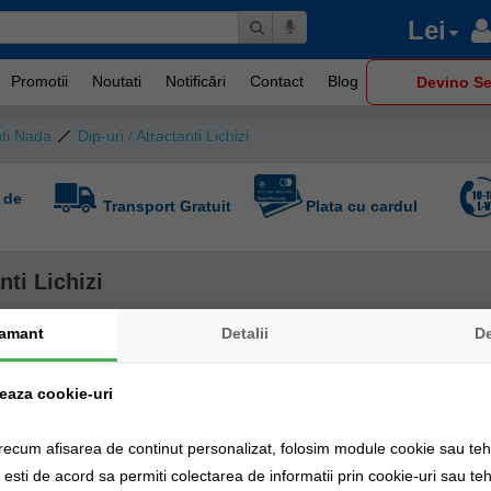
Lei
Promotii
Noutati
Notificări
Contact
Blog
Devino Se
nti Nada
Dip-uri / Atractanti Lichizi
 de
Transport Gratuit
Plata cu cardul
nti Lichizi
amant
Detalii
D
zeaza cookie-uri
recum afisarea de continut personalizat, folosim module cookie sau tehn
sti de acord sa permiti colectarea de informatii prin cookie-uri sau teh