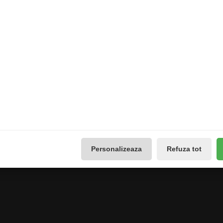
Extras
Contul meu
Producători
Contul meu
use
Vouchere cadou
Istoricul comenzilor
Promotii
Lista de dorințe
Galerie Foto
Buletin de știri
Reseteaza Notificarile
Administreaza preferintele
GDPR
Personalizeaza
Refuza tot