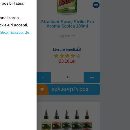
posibilitatea
sonalizarea
Special Carp
Atractant Spray Strike Pro
okie-uri accepti,
roi
Aroma Scoica 100ml
litica noastra de
793
sp.sps.or
mediată!
Livrare imediată!
Lei
23,10Lei
I ÎN COŞ
ADĂUGAȚI ÎN COŞ