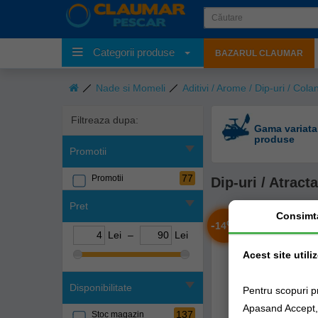
Categorii produse
BAZARUL CLAUMAR
Nade si Momeli
Aditivi / Arome / Dip-uri / Cola
Filtreaza dupa:
Gama variata
produse
Promotii
77
Promotii
Dip-uri / Atracta
Pret
Consimt
-
%
14
Lei
–
Lei
Acest site utili
Disponibilitate
Pentru scopuri p
Apasand Accept, e
137
Stoc magazin