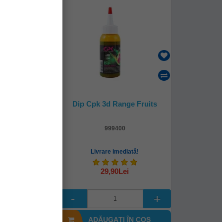
nsas Bombix
Dip Cpk 3d Range Fruits
 75ml
4887
999400
mediată!
Livrare imediată!
Lei
29,90Lei
I ÎN COŞ
ADĂUGAȚI ÎN COŞ