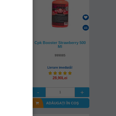
cher Hookbait
Cpk Booster Strawberry 500
ab Meat Sea
Ml
00ml
13
999085
mediată!
Livrare imediată!
28,90Lei
(-30%)
Lei
I ÎN COŞ
ADĂUGAȚI ÎN COŞ