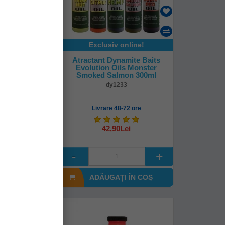
Exclusiv online!
ctail Colour
Atractant Dynamite Baits
ition Method
Evolution Oils Monster
neapple
Smoked Salmon 300ml
22
dy1233
mediată!
Livrare 48-72 ore
42,90Lei
(-28%)
Lei
I ÎN COŞ
ADĂUGAȚI ÎN COŞ