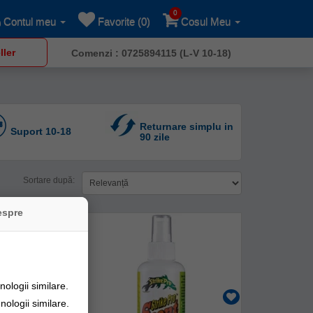
0
Contul meu
Favorite (0)
Cosul Meu
ller
Comenzi : 0725894115 (L-V 10-18)
Returnare simplu in
Suport 10-18
90 zile
Sortare după:
espre
ologii similare.
nologii similare.