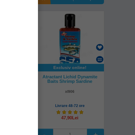
online!
Exclusiv online!
 Pulbere 85gr
Atractant Lichid Dynamite
ad
Baits Shrimp Sardine
36
xl906
8-72 ore
Livrare 48-72 ore
47,90Lei
(-39%)
Lei