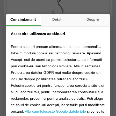
Consimtamant
Detalii
Despre
Cantar Savage Gear Digital 50kg + Ruleta
Acest site utilizeaza cookie-uri
204,02Lei
Producător:
Savage Gear
Cod produs: a.sg.70602
Pentru scopuri precum afisarea de continut personalizat,
Disponibilitate: Livrare 48-72 ore
folosim module cookie sau tehnologii similare. Apasand
Accept, esti de acord sa permiti colectarea de informatii
Stoc Magazin fizic
Stoc Depozit Claumar
Stoc Furnizor
prin cookie-uri sau tehnologii similare. Afla in sectiunea
Prelucrarea datelor GDPR mai multe despre cookie-uri,
inclusiv despre posibilitatea retragerii acordului.
Folosim cookie-uri pentru functionarea corecta a site-ului
CUMPĂRĂ
si, cu acordul tau, pentru personalizarea continutului si a
reclamelor, precum si pentru analiza de trafic. Poti alege
Alertă preț!
0725894115
ce tipuri de cookie-uri accepti, iar setarile pot fi modificate
0 opinii
/
Spune-ţi opinia
oricand.
Afla cum foloseste Google datele tale
si consults