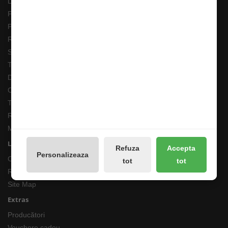
Livrarea Comenzilor
Pescarul Faptelor Bune
Prelucrarea datelor GDPR
Retur 90 Zile
Solutionarea online a litigiilor
Transport Extern
Despre noi
Cum comand ?
Termeni si Conditii
Returnari Produse si Garantii
Magazin de Pescuit
Linkuri Utile
Refuza
Accepta
Personalizeaza
Contacte
tot
tot
Returnări/Garantii Produse
Site Map
Extras
Producători
Vouchere cadou