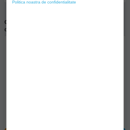
Politica noastra de confidentialitate
Cele mai vizualizate produse din
categoria "Cantare"
Cantar Digital Strategy
CANTAR DIGITAL CARP
50kg
ZOOM MULTI 50kg
004711-00600-00000
cz0367
Livrare imediată!
Livrare imediată!
209,90Lei
127,90Lei